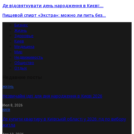
Де відсвяткувати день народження в Києві:…
Пищевой спирт «Экстра»: можно ли пить без…
Бизнес
Жизнь
Здоровье
Киев
Медицина
Мир
Недвижимость
Общество
Отдых
Недавние посты
ЖИЗНЬ
Незвичайні ідеї для дня народження в Києві 2026
Июл 8, 2026
КИЕВ
Де купити квартиру в Київській області у 2026: гід по вибору
житла