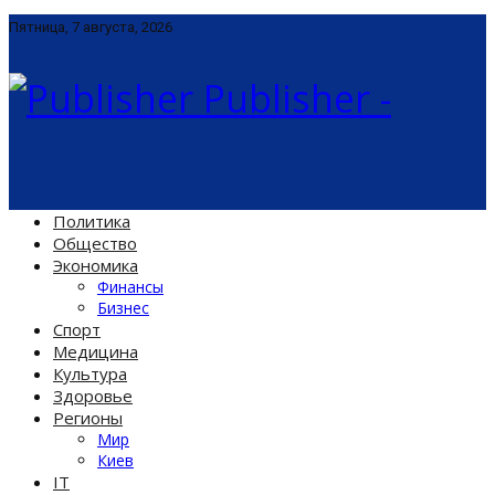
Пятница, 7 августа, 2026
Publisher -
Политика
Общество
Экономика
Финансы
Бизнес
Спорт
Медицина
Культура
Здоровье
Регионы
Мир
Киев
IT