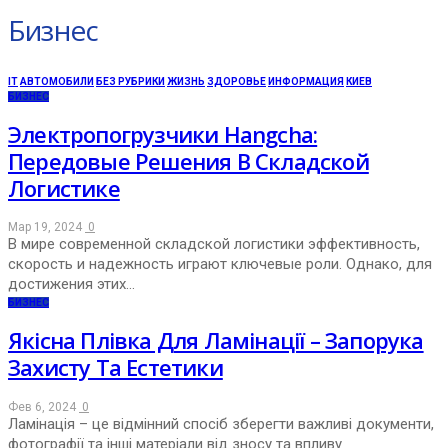
Бизнес
IT
АВТОМОБИЛИ
БЕЗ РУБРИКИ
ЖИЗНЬ
ЗДОРОВЬЕ
ИНФОРМАЦИЯ
КИЕВ
БИЗНЕС
Электропогрузчики Hangcha:
Передовые Решения В Складской
Логистике
Мар 19, 2024
0
В мире современной складской логистики эффективность,
скорость и надежность играют ключевые роли. Однако, для
достижения этих…
БИЗНЕС
Якісна Плівка Для Ламінації – Запорука
Захисту Та Естетики
Фев 6, 2024
0
Ламінація – це відмінний спосіб зберегти важливі документи,
фотографії та інші матеріали від зносу та впливу