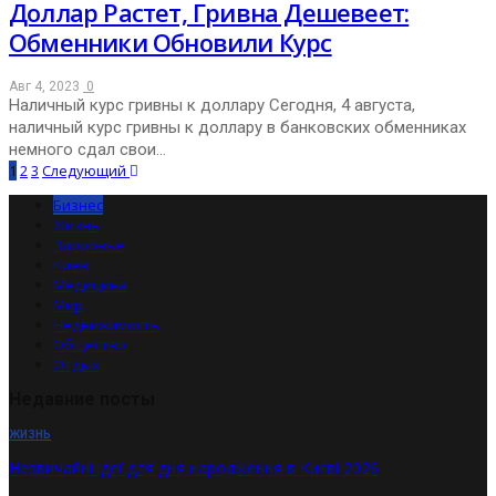
Доллар Растет, Гривна Дешевеет:
Обменники Обновили Курс
Авг 4, 2023
0
Наличный курс гривны к доллару Сегодня, 4 августа,
наличный курс гривны к доллару в банковских обменниках
немного сдал свои…
1
2
3
Следующий
Бизнес
Жизнь
Здоровье
Киев
Медицина
Мир
Недвижимость
Общество
Отдых
Недавние посты
ЖИЗНЬ
Незвичайні ідеї для дня народження в Києві 2026