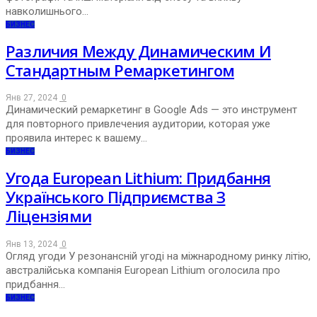
навколишнього…
БИЗНЕС
Различия Между Динамическим И
Стандартным Ремаркетингом
Янв 27, 2024
0
Динамический ремаркетинг в Google Ads — это инструмент
для повторного привлечения аудитории, которая уже
проявила интерес к вашему…
БИЗНЕС
Угода European Lithium: Придбання
Українського Підприємства З
Ліцензіями
Янв 13, 2024
0
Огляд угоди У резонансній угоді на міжнародному ринку літію,
австралійська компанія European Lithium оголосила про
придбання…
БИЗНЕС