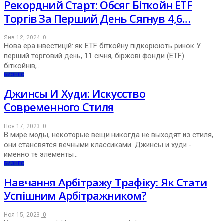
Рекордний Старт: Обсяг Біткойн ETF
Торгів За Перший День Сягнув 4,6…
Янв 12, 2024
0
Нова ера інвестицій: як ETF біткойну підкорюють ринок У
перший торговий день, 11 січня, біржові фонди (ETF)
біткойнів,…
БИЗНЕС
Джинсы И Худи: Искусство
Cовременного Cтиля
Ноя 17, 2023
0
В мире моды, некоторые вещи никогда не выходят из стиля,
они становятся вечными классиками. Джинсы и худи -
именно те элементы…
БИЗНЕС
Навчання Арбітражу Трафіку: Як Стати
Успішним Арбітражником?
Ноя 15, 2023
0