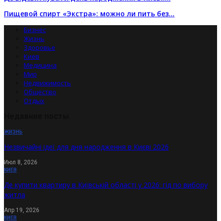
Пищевой спирт «Экстра»: можно ли пить без…
Бизнес
Жизнь
Здоровье
Киев
Медицина
Мир
Недвижимость
Общество
Отдых
Недавние посты
ЖИЗНЬ
Незвичайні ідеї для дня народження в Києві 2026
Июл 8, 2026
КИЕВ
Де купити квартиру в Київській області у 2026: гід по вибору
житла
Апр 19, 2026
КИЕВ