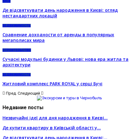
КИЕВ
Де відсвяткувати день народження в Києві: огляд
нестандартних локацій
НЕДВИЖИМОСТЬ
Сравнение доходности от аренды в популярных
мегаполисах мира
СТРОИТЕЛЬСТВО
Сучасні модульні будинки у Львові: нова ера житла та
архітектури
НЕДВИЖИМОСТЬ
Житловий комплекс PARK ROYAL у серці Бучі
Пред.
Следующий
Недавние посты
Незвичайні ідеї для дня народження в Києві…
Де купити квартиру в Київській області у…
Де відсвяткувати день народження в Києві:…