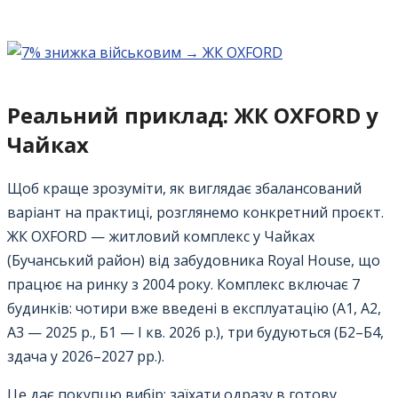
Реальний приклад: ЖК OXFORD у
Чайках
Щоб краще зрозуміти, як виглядає збалансований
варіант на практиці, розглянемо конкретний проєкт.
ЖК OXFORD — житловий комплекс у Чайках
(Бучанський район) від забудовника Royal House, що
працює на ринку з 2004 року. Комплекс включає 7
будинків: чотири вже введені в експлуатацію (А1, А2,
А3 — 2025 р., Б1 — I кв. 2026 р.), три будуються (Б2–Б4,
здача у 2026–2027 рр.).
Це дає покупцю вибір: заїхати одразу в готову