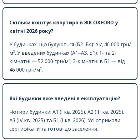
Скільки коштує квартира в ЖК OXFORD у
квітні 2026 року?
У будинках, що будуються (Б2–Б4): від 40 000 грн/
м². У введених будинках (А1–А3, Б1): 1- та 2-
кімнатні — 52 000 грн/м², 3-кімнатні в Б1 — від
46 000 грн/м².
Які будинки вже введені в експлуатацію?
Чотири будинки: А1 (I кв. 2025), А2 (III кв. 2025),
А3 (IV кв. 2025) та Б1 (I кв. 2026). Усі отримали
сертифікати та готові до заселення.