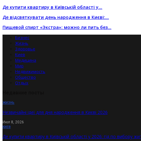
Де купити квартиру в Київській області у…
Де відсвяткувати день народження в Києві:…
Пищевой спирт «Экстра»: можно ли пить без…
Бизнес
Жизнь
Здоровье
Киев
Медицина
Мир
Недвижимость
Общество
Отдых
Недавние посты
ЖИЗНЬ
Незвичайні ідеї для дня народження в Києві 2026
Июл 8, 2026
КИЕВ
Де купити квартиру в Київській області у 2026: гід по вибору жи