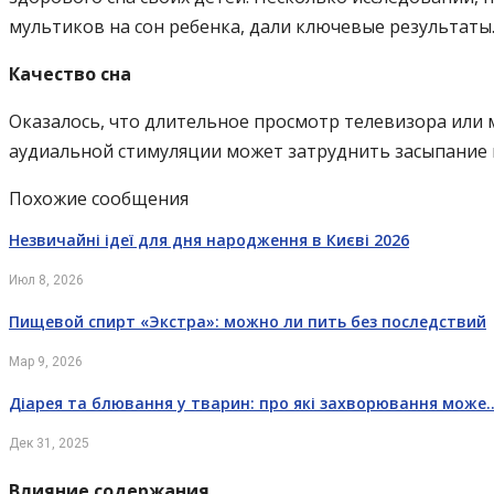
мультиков на сон ребенка, дали ключевые результаты
Качество сна
Оказалось, что длительное просмотр телевизора или 
аудиальной стимуляции может затруднить засыпание 
Похожие сообщения
Незвичайні ідеї для дня народження в Києві 2026
Июл 8, 2026
Пищевой спирт «Экстра»: можно ли пить без последствий
Мар 9, 2026
Діарея та блювання у тварин: про які захворювання може
Дек 31, 2025
Влияние содержания