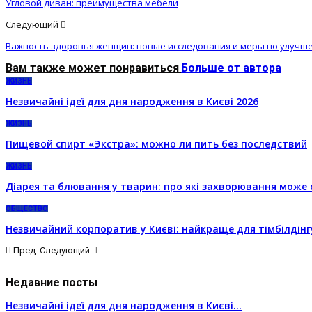
Угловой диван: преимущества мебели
Следующий
Важность здоровья женщин: новые исследования и меры по улучш
Вам также может понравиться
Больше от автора
ЖИЗНЬ
Незвичайні ідеї для дня народження в Києві 2026
ЖИЗНЬ
Пищевой спирт «Экстра»: можно ли пить без последствий
ЖИЗНЬ
Діарея та блювання у тварин: про які захворювання може 
ОБЩЕСТВО
Незвичайний корпоратив у Києві: найкраще для тімбілдінг
Пред.
Следующий
Недавние посты
Незвичайні ідеї для дня народження в Києві…