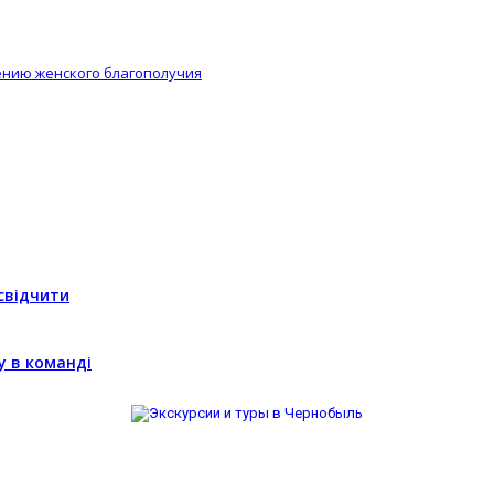
ению женского благополучия
свідчити
у в команді