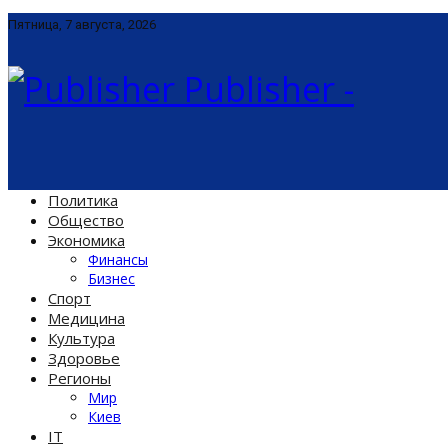
Пятница, 7 августа, 2026
Publisher -
Политика
Общество
Экономика
Финансы
Бизнес
Спорт
Медицина
Культура
Здоровье
Регионы
Мир
Киев
IT