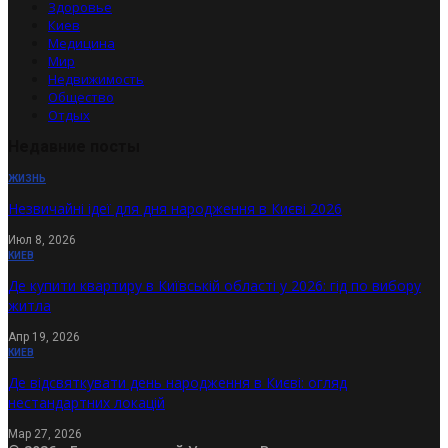
Здоровье
Киев
Медицина
Мир
Недвижимость
Общество
Отдых
Недавние посты
ЖИЗНЬ
Незвичайні ідеї для дня народження в Києві 2026
Июл 8, 2026
КИЕВ
Де купити квартиру в Київській області у 2026: гід по вибору
житла
Апр 19, 2026
КИЕВ
Де відсвяткувати день народження в Києві: огляд
нестандартних локацій
Мар 27, 2026