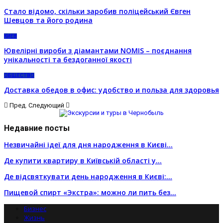
Стало відомо, скільки заробив поліцейський Євген
Шевцов та його родина
КИЕВ
Ювелірні вироби з діамантами NOMIS – поєднання
унікальності та бездоганної якості
ОБЩЕСТВО
Доставка обедов в офис: удобство и польза для здоровья
Пред.
Следующий
Недавние посты
Незвичайні ідеї для дня народження в Києві…
Де купити квартиру в Київській області у…
Де відсвяткувати день народження в Києві:…
Пищевой спирт «Экстра»: можно ли пить без…
Бизнес
Жизнь