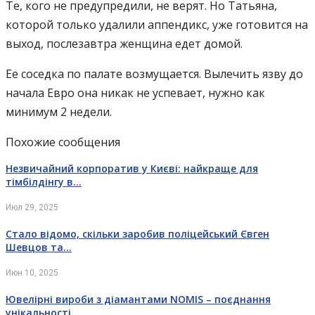
Те, кого не предупредили, не верят. Но Татьяна,
которой только удалили аппендикс, уже готовится на
выход, послезавтра женщина едет домой.
Ее соседка по палате возмущается. Вылечить язву до
начала Евро она никак не успевает, нужно как
минимум 2 недели.
Похожие сообщения
Незвичайний корпоратив у Києві: найкраще для
тімбілдінгу в…
Июл 29, 2025
Стало відомо, скільки заробив поліцейський Євген
Шевцов та…
Июн 10, 2025
Ювелірні вироби з діамантами NOMIS – поєднання
унікальності…