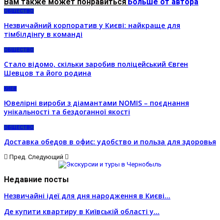
Вам также может понравиться
Больше от автора
ОБЩЕСТВО
Незвичайний корпоратив у Києві: найкраще для
тімбілдінгу в команді
ОБЩЕСТВО
Стало відомо, скільки заробив поліцейський Євген
Шевцов та його родина
КИЕВ
Ювелірні вироби з діамантами NOMIS – поєднання
унікальності та бездоганної якості
ОБЩЕСТВО
Доставка обедов в офис: удобство и польза для здоровья
Пред.
Следующий
Недавние посты
Незвичайні ідеї для дня народження в Києві…
Де купити квартиру в Київській області у…