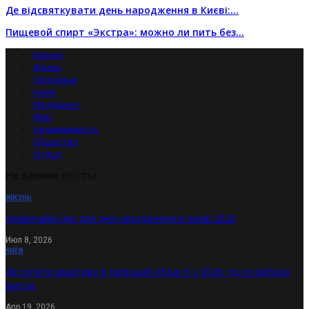
Де відсвяткувати день народження в Києві:…
Пищевой спирт «Экстра»: можно ли пить без…
Бизнес
Жизнь
Здоровье
Киев
Медицина
Мир
Недвижимость
Общество
Отдых
Недавние посты
ЖИЗНЬ
Незвичайні ідеї для дня народження в Києві 2026
Июл 8, 2026
КИЕВ
Де купити квартиру в Київській області у 2026: гід по вибору
житла
Апр 19, 2026