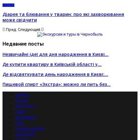
ЖИЗНЬ
Діарея та блювання у тварин: про які захворювання
може свідчити
Пред.
Следующий
Недавние посты
Незвичайні ідеї для дня народження в Києві…
Де купити квартиру в Київській області у…
Де відсвяткувати день народження в Києві:…
Пищевой спирт «Экстра»: можно ли пить без…
Бизнес
Жизнь
Здоровье
Киев
Медицина
Мир
Недвижимость
Общество
Отдых