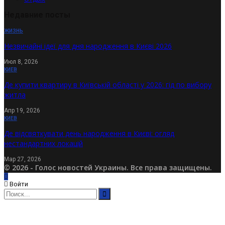
Недавние посты
ЖИЗНЬ
Незвичайні ідеї для дня народження в Києві 2026
Июл 8, 2026
КИЕВ
Де купити квартиру в Київській області у 2026: гід по вибору
житла
Апр 19, 2026
КИЕВ
Де відсвяткувати день народження в Києві: огляд
нестандартних локацій
Мар 27, 2026
© 2026 - Голос новостей Украины. Все права защищены.
Войти