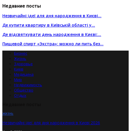
Недавние посты
Незвичайні ідеї для дня народження в Києві…
Де купити квартиру в Київській області у…
Де відсвяткувати день народження в Києві:…
Пищевой спирт «Экстра»: можно ли пить без…
Бизнес
Жизнь
Здоровье
Киев
Медицина
Мир
Недвижимость
Общество
Отдых
Недавние посты
ЖИЗНЬ
Незвичайні ідеї для дня народження в Києві 2026