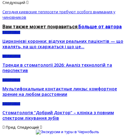
Следующий
Сегодня киевские теплосети требуют особого внимания у
чиновников
Вам также может понравиться
Больше от автора
ЗДОРОВЬЕ
Цирконієві коронки: відгуки реальних пацієнтів — що
хвалять, на що скаржаться і що це…
МЕДИЦИНА
Тренди в стоматології 2026: Аналіз технологій та
перспектив
ЗДОРОВЬЕ
Мультифокальные контактные линзы: комфортное
зрение на любом расстоянии
ЗДОРОВЬЕ
Стоматологія “Добрий Доктор” – клініка з повним
спектром лікування зубів
Пред.
Следующий