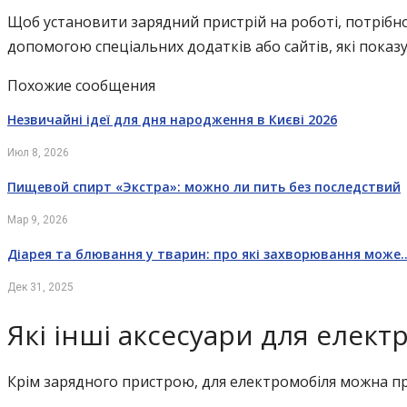
Щоб установити зарядний пристрій на роботі, потрібно
допомогою спеціальних додатків або сайтів, які показу
Похожие сообщения
Незвичайні ідеї для дня народження в Києві 2026
Июл 8, 2026
Пищевой спирт «Экстра»: можно ли пить без последствий
Мар 9, 2026
Діарея та блювання у тварин: про які захворювання може
Дек 31, 2025
Які інші аксесуари для елек
Крім зарядного пристрою, для електромобіля можна при