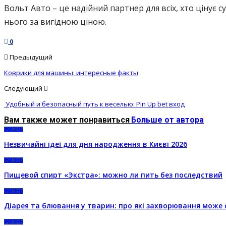
Вольт Авто – це надійний партнер для всіх, хто цінує с
нього за вигідною ціною.
0
Предыдущий
Коврики для машины: интересные факты
Следующий
Удобный и безопасный путь к веселью: Pin Up bet вход
Вам также может понравиться
Больше от автора
ЖИЗНЬ
Незвичайні ідеї для дня народження в Києві 2026
ЖИЗНЬ
Пищевой спирт «Экстра»: можно ли пить без последствий
ЖИЗНЬ
Діарея та блювання у тварин: про які захворювання може 
ЖИЗНЬ