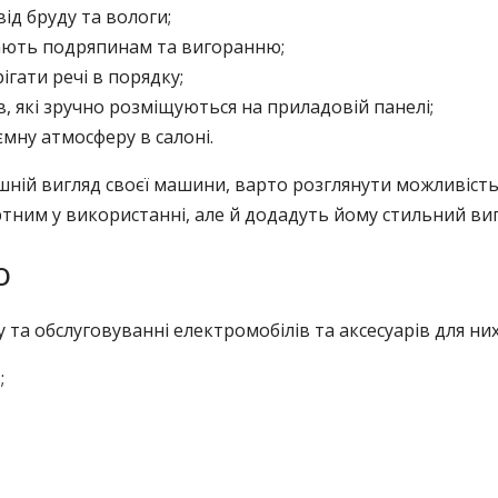
ід бруду та вологи;
ігають подряпинам та вигоранню;
гати речі в порядку;
, які зручно розміщуються на приладовій панелі;
мну атмосферу в салоні.
ній вигляд своєї машини, варто розглянути можливість 
ним у використанні, але й додадуть йому стильний виг
o
у та обслуговуванні електромобілів та аксесуарів для ни
;