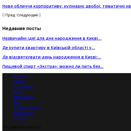
Нове обличчя корпоративу: кулінарні двобої, тематичні кв
Пред.
Следующий
Недавние посты
Незвичайні ідеї для дня народження в Києві…
Де купити квартиру в Київській області у…
Де відсвяткувати день народження в Києві:…
Пищевой спирт «Экстра»: можно ли пить без…
Бизнес
Жизнь
Здоровье
Киев
Медицина
Мир
Недвижимость
Общество
Отдых
Недавние посты