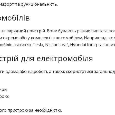
комфорт та функціональність.
омобілів
це зарядний пристрій. Вони бувають різних типів та пот
 окремо або у комплекті з автомобілем. Наприклад, ко
лів, таких як Tesla, Nіssan Leaf, Hyundaі Іonіq та інших
стрій для електромобіля
и вдома або на роботі, а також скористатися загально
ири;
рою;
ого пристрою за необхідністю.