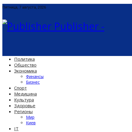
Пятница, 7 августа, 2026
Publisher -
Политика
Общество
Экономика
Финансы
Бизнес
Спорт
Медицина
Культура
Здоровье
Регионы
Мир
Киев
IT