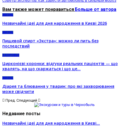
Советы экспертов: как завести автомобиль в сильный мороз
Вам также может понравиться
Больше от автора
ЖИЗНЬ
Незвичайні ідеї для дня народження в Києві 2026
ЖИЗНЬ
Пищевой спирт «Экстра»: можно ли пить без
последствий
ЗДОРОВЬЕ
Цирконієві коронки: відгуки реальних пацієнтів — що
хвалять, на що скаржаться і що це…
ЖИЗНЬ
Діарея та блювання у тварин: про які захворювання
може свідчити
Пред.
Следующий
Недавние посты
Незвичайні ідеї для дня народження в Києві…