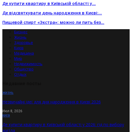
Де купити квартиру в Київській області у…
Де відсвяткувати день народження в Києві:…
Пищевой спирт «Экстра»: можно ли пить без…
Бизнес
Жизнь
Здоровье
Киев
Медицина
Мир
Недвижимость
Общество
Отдых
Недавние посты
ЖИЗНЬ
Незвичайні ідеї для дня народження в Києві 2026
Июл 8, 2026
КИЕВ
Де купити квартиру в Київській області у 2026: гід по вибору
житла