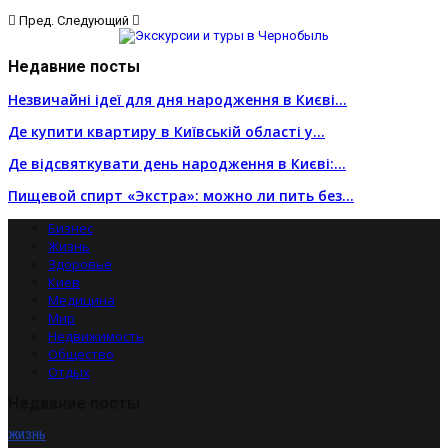
Пред.
Следующий
Недавние посты
Незвичайні ідеї для дня народження в Києві…
Де купити квартиру в Київській області у…
Де відсвяткувати день народження в Києві:…
Пищевой спирт «Экстра»: можно ли пить без…
Бизнес
Жизнь
Здоровье
Киев
Медицина
Мир
Недвижимость
Общество
Отдых
Недавние посты
ЖИЗНЬ