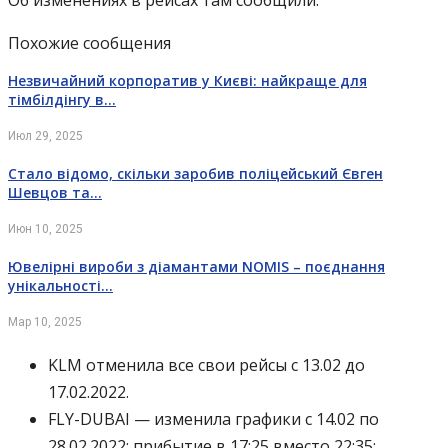
Об изменениях в рейсах там сообщили:
Похожие сообщения
Незвичайний корпоратив у Києві: найкраще для
тімбілдінгу в…
Июл 29, 2025
Стало відомо, скільки заробив поліцейський Євген
Шевцов та…
Июн 10, 2025
Ювелірні вироби з діамантами NOMIS – поєднання
унікальності…
Мар 10, 2025
KLM отменила все свои рейсы с 13.02 до
17.02.2022.
FLY-DUBAI — изменила графики с 14.02 по
28.02.2022: прибытие в 17:25 вместо 22:35;