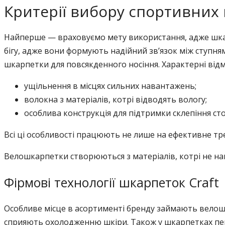
Критерії вибору спортивних
Найперше — враховуємо мету використання, адже шкар
бігу, адже вони формують надійний зв’язок між ступня
шкарпетки для повсякденного носіння. Характерні відм
ущільнення в місцях сильних навантажень;
волокна з матеріалів, котрі відводять вологу;
особлива конструкція для підтримки склепіння сто
Всі ці особливості працюють не лише на ефективне тр
Велошкарпетки створюються з матеріалів, котрі не н
Фірмові технології шкарпеток Craft
Особливе місце в асортименті бренду займають велошк
сприяють охолодженню шкіри. Також у шкарпетках пер