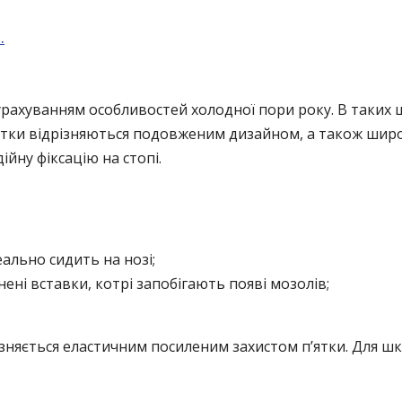
…
рахуванням особливостей холодної пори року. В таких
етки відрізняються подовженим дизайном, а також шир
ійну фіксацію на стопі.
еально сидить на нозі;
ені вставки, котрі запобігають появі мозолів;
зняється еластичним посиленим захистом п’ятки. Для шка