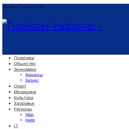
Пятница, 7 августа, 2026
Publisher -
Политика
Общество
Экономика
Финансы
Бизнес
Спорт
Медицина
Культура
Здоровье
Регионы
Мир
Киев
IT