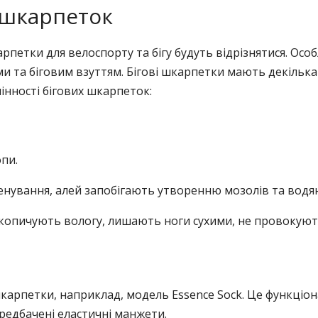
 шкарпеток
петки для велоспорту та бігу будуть відрізнятися. Ос
ми та біговим взуттям. Бігові шкарпетки мають декільк
інності бігових шкарпеток:
пи.
енування, алей запобігають утворенню мозолів та водя
акопичують вологу, лишають ноги сухими, не провокуют
арпетки, наприклад, модель Essence Sock. Це функціона
едбачені еластичні манжети.