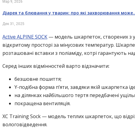
Мар 9, 2026
Діарея та блювання у тварин: про які захворювання може
Дек 31, 2025
Active ALPINE SOCK
— модель шкарпеток, створених з у
відкритому просторі за мінусових температур. Шкарп
розташовані вставки з поліаміду, котрі гарантують над
Серед інших відмінностей варто відзначити:
безшовне пошиття;
Y-подібна форма п’яти, завдяки якій шкарпетка ід
на ділянках найбільшого тертя передбачені ущільн
покращена вентиляція.
XC Training Sock — модель теплих шкарпеток, що відрі
вологовідведення.