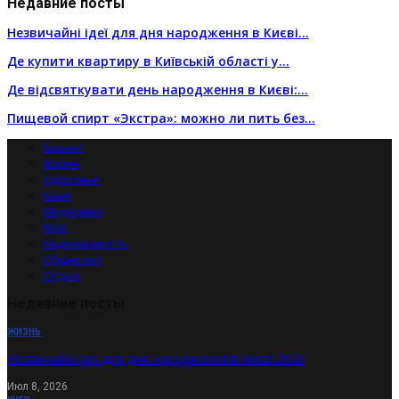
Недавние посты
Незвичайні ідеї для дня народження в Києві…
Де купити квартиру в Київській області у…
Де відсвяткувати день народження в Києві:…
Пищевой спирт «Экстра»: можно ли пить без…
Бизнес
Жизнь
Здоровье
Киев
Медицина
Мир
Недвижимость
Общество
Отдых
Недавние посты
ЖИЗНЬ
Незвичайні ідеї для дня народження в Києві 2026
Июл 8, 2026