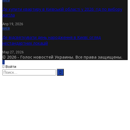
КИЕВ
Де купити квартиру в Київській області у 2026: гід по вибору
житла
Апр 19, 2026
КИЕВ
Де відсвяткувати день народження в Києві: огляд
нестандартних локацій
Мар 27, 2026
© 2026 - Голос новостей Украины. Все права защищены.
Войти