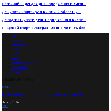
Незвичайні ідеї для дня народження в Києві…
Де купити квартиру в Київській області у…
Де відсвяткувати день народження в Києві:…
Пищевой спирт «Экстра»: можно ли пить без…
Бизнес
Жизнь
Здоровье
Киев
Медицина
Мир
Недвижимость
Общество
Отдых
Недавние посты
ЖИЗНЬ
Незвичайні ідеї для дня народження в Києві 2026
Июл 8, 2026
КИЕВ