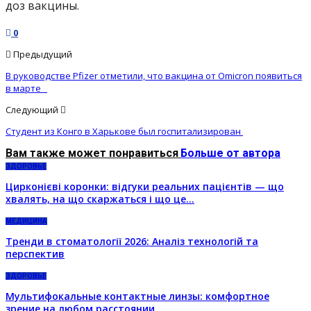
доз вакцины.
0
Предыдущий
В руководстве Pfizer отметили, что вакцина от Omicron появиться
в марте
Следующий
Студент из Конго в Харькове был госпитализирован
Вам также может понравиться
Больше от автора
ЗДОРОВЬЕ
Цирконієві коронки: відгуки реальних пацієнтів — що
хвалять, на що скаржаться і що це…
МЕДИЦИНА
Тренди в стоматології 2026: Аналіз технологій та
перспектив
ЗДОРОВЬЕ
Мультифокальные контактные линзы: комфортное
зрение на любом расстоянии