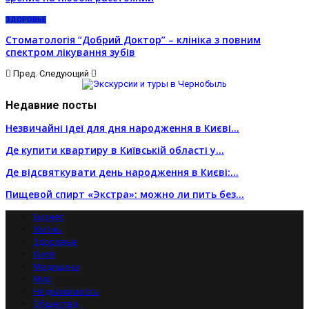
ЗДОРОВЬЕ
Стоматологія “Добрий Доктор” – клініка з повним
спектром лікування зубів
Пред.
Следующий
Недавние посты
Незвичайні ідеї для дня народження в Києві…
Де купити квартиру в Київській області у…
Де відсвяткувати день народження в Києві:…
Пищевой спирт «Экстра»: можно ли пить без…
Бизнес
Жизнь
Здоровье
Киев
Медицина
Мир
Недвижимость
Общество