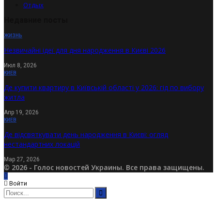
Отдых
Недавние посты
ЖИЗНЬ
Незвичайні ідеї для дня народження в Києві 2026
Июл 8, 2026
КИЕВ
Де купити квартиру в Київській області у 2026: гід по вибору
житла
Апр 19, 2026
КИЕВ
Де відсвяткувати день народження в Києві: огляд
нестандартних локацій
Мар 27, 2026
© 2026 - Голос новостей Украины. Все права защищены.
Войти