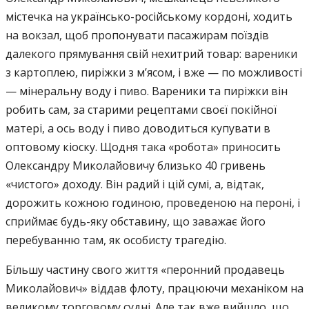
містечка на українсько-російському кордоні, ходить
на вокзал, щоб пропонувати пасажирам поїздів
далекого прямування свій нехитрий товар: вареники
з картоплею, пиріжки з м’ясом, і вже — по можливості
— мінеральну воду і пиво. Вареники та пиріжки він
робить сам, за старими рецептами своєї покійної
матері, а ось воду і пиво доводиться купувати в
оптовому кіоску. Щодня така «робота» приносить
Олександру Миколайовичу близько 40 гривень
«чистого» доходу. Він радий і цій сумі, а, відтак,
дорожить кожною годиною, проведеною на пероні, і
сприймає будь-яку обставину, що заважає його
перебуванню там, як особисту трагедію.
Більшу частину свого життя «перонний продавець
Миколайович» віддав флоту, працюючи механіком на
великому торговому судні. Але так вже вийшло, що