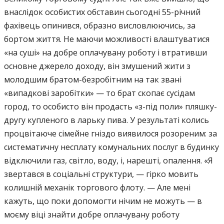
внаслідок особистих обставин сьогодні 55-річний
фахівець опинився, образно висловлюючись, за
бортом життя. Не маючи можливості влаштуватися
«на суші» на добре оплачувану роботу і втративши
основне джерело доходу, він змушений жити з
молодшим братом-безробітним на так звані
«випадкові заробітки» — то брат скопає сусідам
город, то особисто він продасть «з-під поли» пляшку-
другу купленого в ларьку пива. У результаті колись
процвітаюче сімейне гніздо виявилося розореним: за
систематичну несплату комунальних послуг в будинку
відключили газ, світло, воду, і, нарешті, опалення. «Я
звертався в соціальні структури, — гірко мовить
колишній механік торгового флоту. — Але мені
кажуть, що поки допомогти нічим не можуть — в
моєму віці знайти добре оплачувану роботу