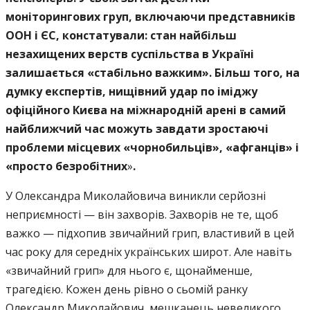
моніторингових груп, включаючи представників
ООН і ЄС, констатували: стан найбільш
незахищених верств суспільства в Україні
залишається «стабільно важким». Більш того, на
думку експертів, нищівний удар по іміджу
офіційного Києва на міжнародній арені в самий
найближчий час можуть завдати зростаючі
проблеми місцевих «чорнобильців», «афганців» і
«просто безробітних
»
.
У Олександра Миколайовича виникли серйозні
неприємності — він захворів. Захворів не те, щоб
важко — підхопив звичайний грип, властивий в цей
час року для середніх українських широт. Але навіть
«звичайний грип» для нього є, щонайменше,
трагедією. Кожен день рівно о сьомій ранку
Олександр Миколайович, мешканець невеликого