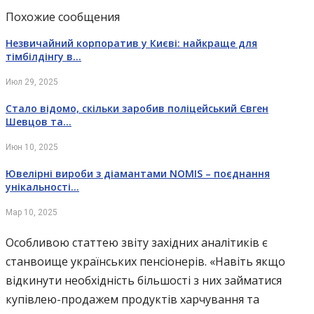
Похожие сообщения
Незвичайний корпоратив у Києві: найкраще для
тімбілдінгу в…
Июл 29, 2025
Стало відомо, скільки заробив поліцейський Євген
Шевцов та…
Июн 10, 2025
Ювелірні вироби з діамантами NOMIS – поєднання
унікальності…
Мар 10, 2025
Особливою статтею звіту західних аналітиків є
станвоище українських пенсіонерів. «Навіть якщо
відкинути необхідність більшості з них займатися
купівлею-продажем продуктів харчування та