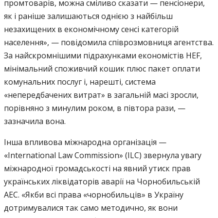
промтоварів, можна сміливо сказати — пенсіонери,
як і раніше залишаються однією з найбільш
незахищених в економічному сенсі категорій
населення», — повідомила співрозмовниця агентства.
За найскромнішими підрахунками економістів HEF,
мінімальний споживчий кошик плюс пакет оплати
комунальних послуг і, нарешті, система
«непередбачених витрат» в загальній масі зросли,
порівняно з минулим роком, в півтора рази, —
зазначила вона.
Інша впливова міжнародна організація —
«International Law Commission» (ILC) звернула увагу
міжнародної громадськості на явний утиск прав
українських ліквідаторів аварії на Чорнобильській
АЕС. «Якби всі права «чорнобильців» в Україну
дотримувалися так само методично, як вони