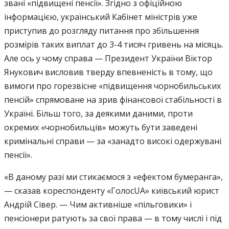
звані «підвищені пенсії». Згідно з офіційною
інформацією, український Кабінет міністрів уже
приступив до розгляду питання про збільшення
розмірів таких виплат до 3-4 тисяч гривень на місяць.
Але ось у чому справа — Президент України Віктор
Янукович висловив тверду впевненість в тому, що
вимоги про горезвісне «підвищення чорнобильських
пенсій» спрямоване на зрив фінансової стабільності в
Україні. Більш того, за деякими даними, проти
окремих «чорнобильців» можуть бути заведені
кримінальні справи — за «занадто високі одержувані
пенсії».
«В даному разі ми стикаємося з «ефектом бумеранга»,
— сказав кореспонденту «ГолосUA» київський юрист
Андрій Сівер. — Чим активніше «пільговики» і
пенсіонери ратують за свої права — в тому числі і під