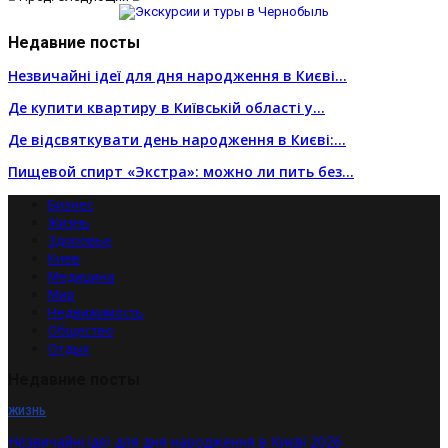
Недавние посты
Незвичайні ідеї для дня народження в Києві…
Де купити квартиру в Київській області у…
Де відсвяткувати день народження в Києві:…
Пищевой спирт «Экстра»: можно ли пить без…
Бизнес
Жизнь
Здоровье
Киев
Медицина
Мир
Недвижимость
Общество
Отдых
Недавние посты
ЖИЗНЬ
Незвичайні ідеї для дня народження в Києві 2026