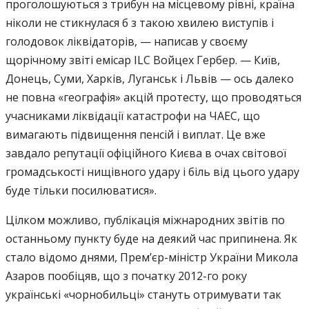
проголошуються з трибун на місцевому рівні, країна
ніколи не стикнулася б з такою хвилею виступів і
голодовок ліквідаторів, — написав у своєму
щорічному звіті емісар ILC Войцех Гербер. — Київ,
Донець, Суми, Харків, Луганськ і Львів — ось далеко
не повна «географія» акцій протесту, що проводяться
учасниками ліквідації катастрофи на ЧАЕС, що
вимагають підвищення пенсій і виплат. Це вже
завдало репутації офіційного Києва в очах світової
громадськості нищівного удару і біль від цього удару
буде тільки посилюватися».
Цілком можливо, публікація міжнародних звітів по
останньому пункту буде на деякий час припинена. Як
стало відомо днями, Прем’єр-міністр України Микола
Азаров пообіцяв, що з початку 2012-го року
українські «чорнобильці» стануть отримувати так