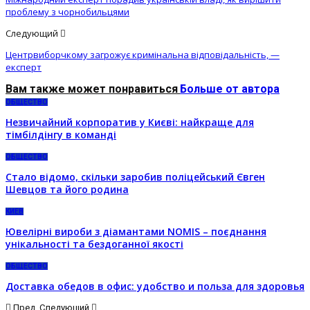
проблему з чорнобильцями
Следующий
Центрвиборчкому загрожує кримінальна відповідальність, —
експерт
Вам также может понравиться
Больше от автора
ОБЩЕСТВО
Незвичайний корпоратив у Києві: найкраще для
тімбілдінгу в команді
ОБЩЕСТВО
Стало відомо, скільки заробив поліцейський Євген
Шевцов та його родина
КИЕВ
Ювелірні вироби з діамантами NOMIS – поєднання
унікальності та бездоганної якості
ОБЩЕСТВО
Доставка обедов в офис: удобство и польза для здоровья
Пред.
Следующий