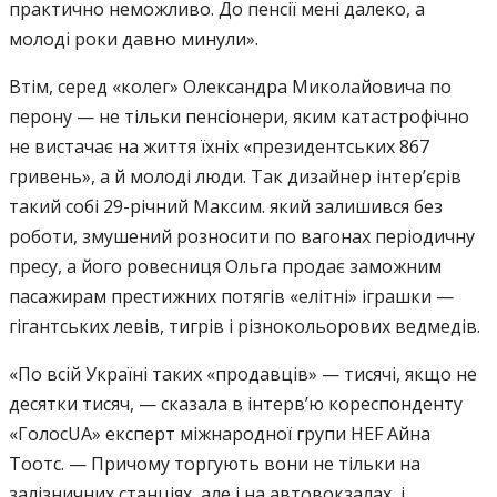
практично неможливо. До пенсії мені далеко, а
молоді роки давно минули».
Втім, серед «колег» Олександра Миколайовича по
перону — не тільки пенсіонери, яким катастрофічно
не вистачає на життя їхніх «президентських 867
гривень», а й молоді люди. Так дизайнер інтер’єрів
такий собі 29-річний Максим. який залишився без
роботи, змушений розносити по вагонах періодичну
пресу, а його ровесниця Ольга продає заможним
пасажирам престижних потягів «елітні» іграшки —
гігантських левів, тигрів і різнокольорових ведмедів.
«По всій Україні таких «продавців» — тисячі, якщо не
десятки тисяч, — сказала в інтерв’ю кореспонденту
«ГолосUA» експерт міжнародної групи HEF Айна
Тоотс. — Причому торгують вони не тільки на
залізничних станціях, але і на автовокзалах, і