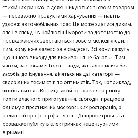
стихійних ринках, а деякі шикуються зі своїм товаром
— переважно продуктами харчування — навіть
уздовж автомобільних трас. Це може здатися диким,
але і в спеку, і в найлютіші морози за допомогою до
проїжджаючих звертаються і зовсім молоді люди, і
тим, кому вже далеко за вісімдесят. Всі вони кажуть,
що іншого виходу для виживання не бачать». Тим
часом, за словами Тоотс, люди, які залишилися без
засобів до існування, діляться на дві категорії —
своєрідних песимістів та оптимістів. Так, наприклад,
якийсь житель Вінниці, який продавав на ринку
торти власного приготування, сьогодні працює в
одному з престижних московських ресторанів, а
колишній професор філології з Дніпропетровська
розважає публіку в електричках нецензурними
віршами.