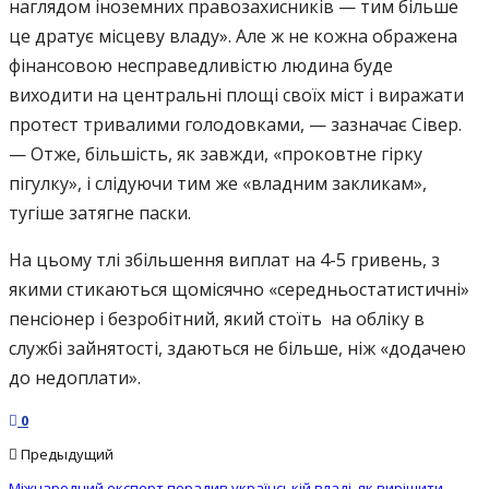
наглядом іноземних правозахисників — тим більше
це дратує місцеву владу». Але ж не кожна ображена
фінансовою несправедливістю людина буде
виходити на центральні площі своїх міст і виражати
протест тривалими голодовками, — зазначає Сівер.
— Отже, більшість, як завжди, «проковтне гірку
пігулку», і слідуючи тим же «владним закликам»,
тугіше затягне паски.
На цьому тлі збільшення виплат на 4-5 гривень, з
якими стикаються щомісячно «середньостатистичні»
пенсіонер і безробітний, який стоїть на обліку в
службі зайнятості, здаються не більше, ніж «додачею
до недоплати».
0
Предыдущий
Міжнародний експерт порадив українській владі, як вирішити