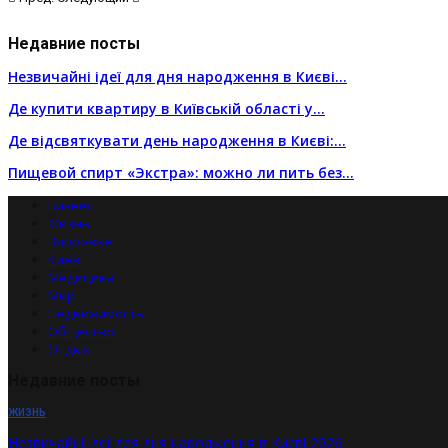
Недавние посты
Незвичайні ідеї для дня народження в Києві…
Де купити квартиру в Київській області у…
Де відсвяткувати день народження в Києві:…
Пищевой спирт «Экстра»: можно ли пить без…
Бизнес
Жизнь
Здоровье
Киев
Медицина
Мир
Недвижимость
Общество
Отдых
Недавние посты
ЖИЗНЬ
Незвичайні ідеї для дня народження в Києві 2026