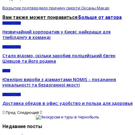
Вскрытие подтвердило причину смерти Оксаны Макар
Вам также может понравиться
Больше от автора
ОБЩЕСТВО
Незвичайний корпоратив у Києві: найкраще для
тімбілдінгу в команді
ОБЩЕСТВО
Стало відомо, скільки заробив поліцейський Євген
Шевцов та його родина
КИЕВ
Ювелірні вироби з діамантами NOMIS – поєднання
унікальності та бездоганної якості
ОБЩЕСТВО
Доставка обедов в офис: удобство и польза для здоровья
Пред.
Следующий
Недавние посты