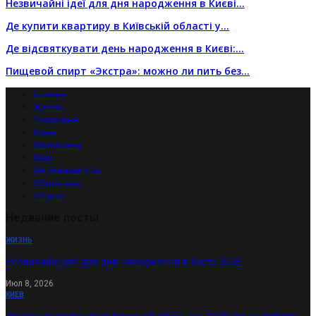
Незвичайні ідеї для дня народження в Києві…
Де купити квартиру в Київській області у…
Де відсвяткувати день народження в Києві:…
Пищевой спирт «Экстра»: можно ли пить без…
Бизнес
Жизнь
Здоровье
Киев
Медицина
Мир
Недвижимость
Общество
Отдых
Недавние посты
ЖИЗНЬ
Незвичайні ідеї для дня народження в Києві 2026
Июл 8, 2026
КИЕВ
Де купити квартиру в Київській області у 2026: гід по вибору