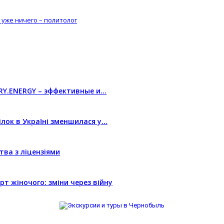
 уже ничего – политолог
RY.ENERGY – эффективные и…
ілок в Україні зменшилася у…
тва з ліцензіями
т жіночого: зміни через війну