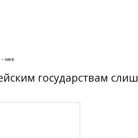
о — МВФ
пейским государствам сли