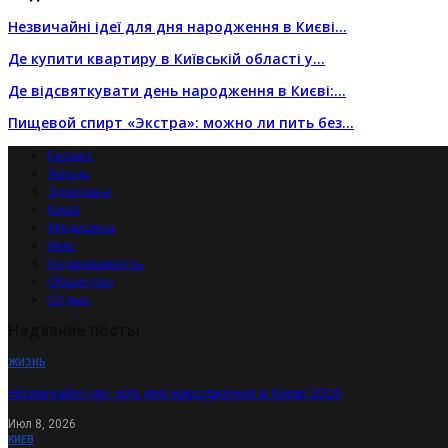
Незвичайні ідеї для дня народження в Києві…
Де купити квартиру в Київській області у…
Де відсвяткувати день народження в Києві:…
Пищевой спирт «Экстра»: можно ли пить без…
Бизнес
Жизнь
Здоровье
Киев
Медицина
Мир
Недвижимость
Общество
Отдых
Недавние посты
ЖИЗНЬ
Незвичайні ідеї для дня народження в Києві 2026
Июл 8, 2026
КИЕВ