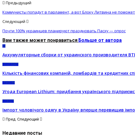
Предыдущий
Коммунисты попадут в парламент, а вот Блоку Литвина не поможет
Следующий
Почти 100% украинцев планируют праздновать Пасху — опрос
Вам также может понравиться
Больше от автора
IT
Аккумуляторные сборки от украинского производителя BT
ФИНАНСЫ
Кількість фінансових компаній, ломбардів та кредитних сп
БИЗНЕС
Угода European Lithium: придбання українського підприємс
ЖИЗНЬ
Імпорт чоловічого одягу в Україну вперше перевищив імпор
Пред.
Следующий
Недавние посты