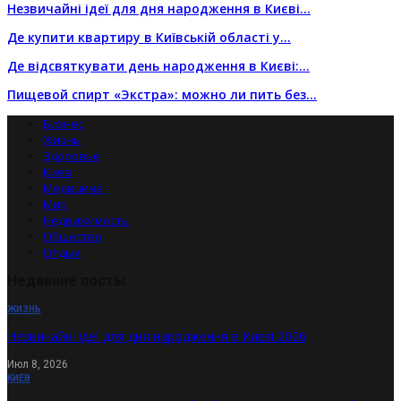
Незвичайні ідеї для дня народження в Києві…
Де купити квартиру в Київській області у…
Де відсвяткувати день народження в Києві:…
Пищевой спирт «Экстра»: можно ли пить без…
Бизнес
Жизнь
Здоровье
Киев
Медицина
Мир
Недвижимость
Общество
Отдых
Недавние посты
ЖИЗНЬ
Незвичайні ідеї для дня народження в Києві 2026
Июл 8, 2026
КИЕВ