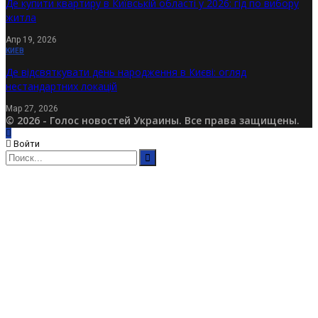
Де купити квартиру в Київській області у 2026: гід по вибору
житла
Апр 19, 2026
КИЕВ
Де відсвяткувати день народження в Києві: огляд
нестандартних локацій
Мар 27, 2026
© 2026 - Голос новостей Украины. Все права защищены.
Войти