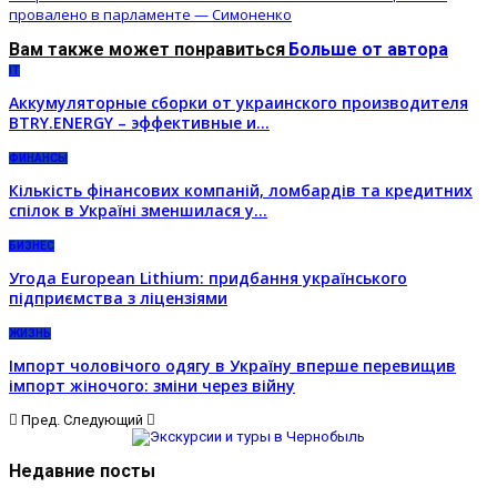
провалено в парламенте — Симоненко
Вам также может понравиться
Больше от автора
IT
Аккумуляторные сборки от украинского производителя
BTRY.ENERGY – эффективные и…
ФИНАНСЫ
Кількість фінансових компаній, ломбардів та кредитних
спілок в Україні зменшилася у…
БИЗНЕС
Угода European Lithium: придбання українського
підприємства з ліцензіями
ЖИЗНЬ
Імпорт чоловічого одягу в Україну вперше перевищив
імпорт жіночого: зміни через війну
Пред.
Следующий
Недавние посты