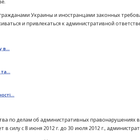
е.
ия гражданами Украины и иностранцами законных требо
иваться и привлекаться к административной ответств
у в…
в та…
ності…
ства по делам об административных правонарушениях 
т в силу с 8 июня 2012 г. до 30 июля 2012 г., админист