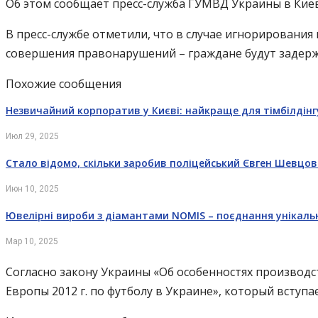
Об этом сообщает пресс-служба ГУМВД Украины в Киев
В пресс-службе отметили, что в случае игнорирован
совершения правонарушений – граждане будут задерж
Похожие сообщения
Незвичайний корпоратив у Києві: найкраще для тімбілдінг
Июл 29, 2025
Стало відомо, скільки заробив поліцейський Євген Шевцо
Июн 10, 2025
Ювелірні вироби з діамантами NOMIS – поєднання унікаль
Мар 10, 2025
Согласно закону Украины «Об особенностях производ
Европы 2012 г. по футболу в Украине», который вступае