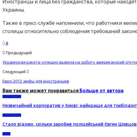
Иностранцы и лица без гражданства, которые находя
Украины.
Также в пресс-службе напомнили, что работники мили
столицы относительно соблюдения требований законод
0
Предыдущий
Украинская ракета успешно вывела на орбиту американский спутн
Следующий
Евро-2012: мифы для иностранцев
Вам также может понравиться
Больше от автора
ОБЩЕСТВО
Незвичайний корпоратив у Києві: найкраще для тімбілдінг
ОБЩЕСТВО
Стало відомо, скільки заробив поліцейський Євген Шевцов
КИЕВ