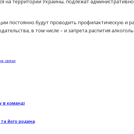
тся на территории Украины, подлежат административно
ции постоянно будут проводить профилактическую и ра
ательства, в том числе – и запрета распития алкогол
ик связи
у в команді
 та його родина