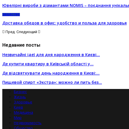
Ювелірні вироби з діамантами NOMIS – поєднання унікальн
ОБЩЕСТВО
Доставка обедов в офис: удобство и польза для здоровья
Пред.
Следующий
Недавние посты
Незвичайні ідеї для дня народження в Києві…
Де купити квартиру в Київській області у…
Де відсвяткувати день народження в Києві:…
Пищевой спирт «Экстра»: можно ли пить без…
Бизнес
Жизнь
Здоровье
Киев
Медицина
Мир
Недвижимость
Общество