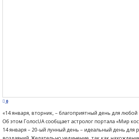
0
«14 января, вторник, – благоприятный день для любой
Об этом ГолоcUA сообщает астролог портала «Мир кос
14 января – 20-ый лунный день – идеальный день для 
воздаяний. Желательно уединение, так как нахождени