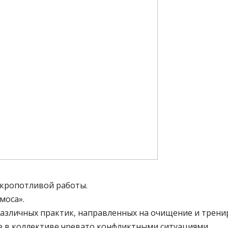
 кропотливой работы.
моса».
различных практик, направленных на очищение и трени
е в коллективе чревато конфликтными ситуациями.