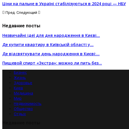
Ціни на пальне в Україні стабілізуються в 2024 році — НБУ
Пред.
Следующий
Недавние посты
Незвичайні ідеї для дня народження в Києві…
Де купити квартиру в Київській області у…
Де відсвяткувати день народження в Києві:…
Пищевой спирт «Экстра»: можно ли пить без…
Бизнес
Жизнь
Здоровье
Киев
Медицина
Мир
Недвижимость
Общество
Отдых
Недавние посты