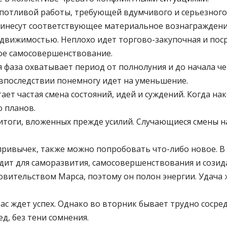
опотливой работы, требующей вдумчивого и серьезног
принесут соответствующее материальное вознаграждени
движимостью. Неплохо идет торгово-закупочная и поср
ое самосовершенствование.
я фаза охватывает период от полнолуния и до начала ч
 впоследствии понемногу идет на уменьшение.
ает частая смена состояний, идей и суждений. Когда н
 планов.
итоги, вложенных прежде усилий. Случающиеся смены н
ривычек, также можно попробовать что-либо новое. В 
дит для саморазвития, самосовершенствования и созид
овительством Марса, поэтому он полон энергии. Удача 
вас ждет успех. Однако во вторник бывает трудно сос
ед, без тени сомнения.