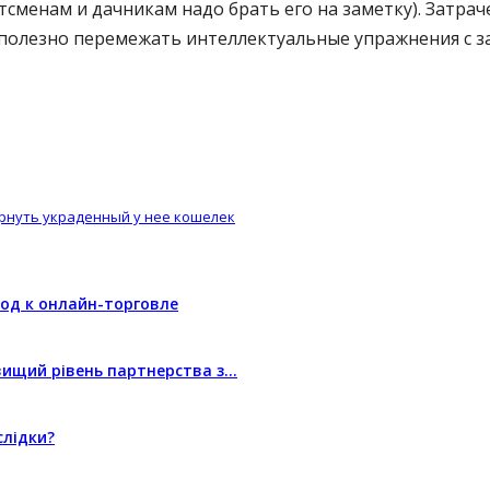
тсменам и дачникам надо брать его на заметку). Затрач
, полезно перемежать интеллектуальные упражнения с з
рнуть украденный у нее кошелек
од к онлайн-торговле
йвищий рівень партнерства з…
слідки?