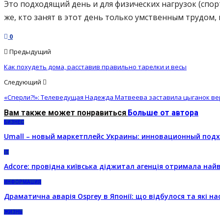
Это подходящий день и для физических нагрузок (спор
же, кто занят в этот день только умственным трудом
0
Предыдущий
Как похудеть дома, расставив правильно тарелки и весы
Следующий
«Сперли?!»: Телеведущая Надежда Матвеева заставила цыганок ве
Вам также может понравиться
Больше от автора
БИЗНЕС
Umall – новый маркетплейс Украины: инновационный подх
IT
Adcore: провідна київська діджитал агенція отримала на
ИНФОРМАЦИЯ
Драматична аварія Osprey в Японії: що відбулося та які на
ЖИЗНЬ