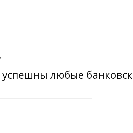
и
ут успешны любые банковс