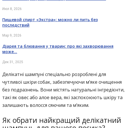
Июл 8, 2026
Пищевой спирт «Экстра»: можно ли пить без
последствий
Мар 9, 2026
Діарея та блювання у тварин: про які захворювання
може…
Дек 31, 2025
Делікатні шампуні спеціально розроблені для
чутливої шкіри собак, забезпечуючи м’яке очищення
без подразнень. Вони містять натуральні інгредієнти,
такі як овес або алое вера, які заспокоюють шкіру та
залишають волосся сяючим та м’яким.
Як обрати найкращий делікатний
шампунь для вашого песика?