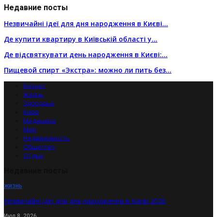
Недавние посты
Незвичайні ідеї для дня народження в Києві…
Де купити квартиру в Київській області у…
Де відсвяткувати день народження в Києві:…
Пищевой спирт «Экстра»: можно ли пить без…
Бизнес
Жизнь
Здоровье
Киев
Медицина
Мир
Недвижимость
Общество
Отдых
Недавние посты
ЖИЗНЬ
Незвичайні ідеї для дня народження в Києві 2026
Июл 8, 2026