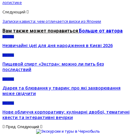
логистике
Следующий
Записки кависта: чем отличается виски из Японии
Вам также может понравиться
Больше от автора
ЖИЗНЬ
Незвичайні ідеї для дня народження в Києві 2026
ЖИЗНЬ
Пищевой спирт «Экстра»: можно ли пить без
последствий
ЖИЗНЬ
Діарея та блювання у тварин: про які захворювання
може свідчити
ЖИЗНЬ
Нове обличчя корпоративу: кулінарні двобої, тематичні
квести та інтерактивні вечірки
Пред.
Следующий