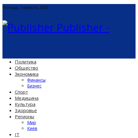
Пятница, 7 августа, 2026
Publisher -
Политика
Общество
Экономика
Финансы
Бизнес
Спорт
Медицина
Культура
Здоровье
Регионы
Мир
Киев
IT