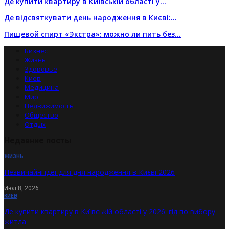
Де купити квартиру в Київській області у…
Де відсвяткувати день народження в Києві:…
Пищевой спирт «Экстра»: можно ли пить без…
Бизнес
Жизнь
Здоровье
Киев
Медицина
Мир
Недвижимость
Общество
Отдых
Недавние посты
ЖИЗНЬ
Незвичайні ідеї для дня народження в Києві 2026
Июл 8, 2026
КИЕВ
Де купити квартиру в Київській області у 2026: гід по вибору
житла