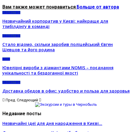
Вам также может понравиться
Больше от автора
ОБЩЕСТВО
Незвичайний корпоратив у Києві: найкраще для
тімбілдінгу в команді
ОБЩЕСТВО
Стало відомо, скільки заробив поліцейський Євген
Шевцов та його родина
КИЕВ
Ювелірні вироби з діамантами NOMIS – поєднання
унікальності та бездоганної якості
ОБЩЕСТВО
Доставка обедов в офис: удобство и польза для здоровья
Пред.
Следующий
Недавние посты
Незвичайні ідеї для дня народження в Києві…