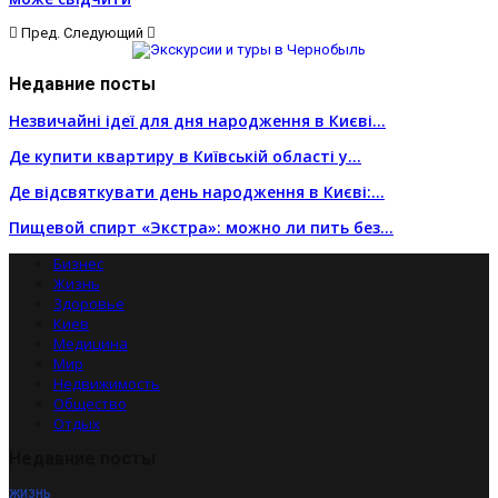
Пред.
Следующий
Недавние посты
Незвичайні ідеї для дня народження в Києві…
Де купити квартиру в Київській області у…
Де відсвяткувати день народження в Києві:…
Пищевой спирт «Экстра»: можно ли пить без…
Бизнес
Жизнь
Здоровье
Киев
Медицина
Мир
Недвижимость
Общество
Отдых
Недавние посты
ЖИЗНЬ