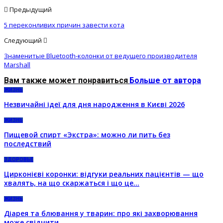
Предыдущий
5 переконливих причин завести кота
Следующий
Знаменитые Bluetooth-колонки от ведущего производителя
Marshall
Вам также может понравиться
Больше от автора
ЖИЗНЬ
Незвичайні ідеї для дня народження в Києві 2026
ЖИЗНЬ
Пищевой спирт «Экстра»: можно ли пить без
последствий
ЗДОРОВЬЕ
Цирконієві коронки: відгуки реальних пацієнтів — що
хвалять, на що скаржаться і що це…
ЖИЗНЬ
Діарея та блювання у тварин: про які захворювання
може свідчити