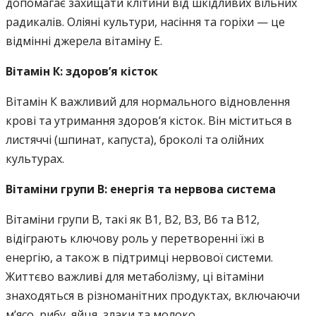
допомагає захищати клітини від шкідливих вільних
радикалів. Оліяні культури, насіння та горіхи — це
відмінні джерела вітаміну E.
Вітамін К: здоров’я кісток
Вітамін К важливий для нормального відновлення
крові та утримання здоров’я кісток. Він міститься в
листяччі (шпинат, капуста), броколі та олійних
культурах.
Вітаміни групи B: енергія та нервова система
Вітаміни групи B, такі як B1, B2, B3, B6 та B12,
відіграють ключову роль у перетворенні їжі в
енергію, а також в підтримці нервової системи.
Життєво важливі для метаболізму, ці вітаміни
знаходяться в різноманітних продуктах, включаючи
м’ясо, рибу, яйця, злаки та молоко.