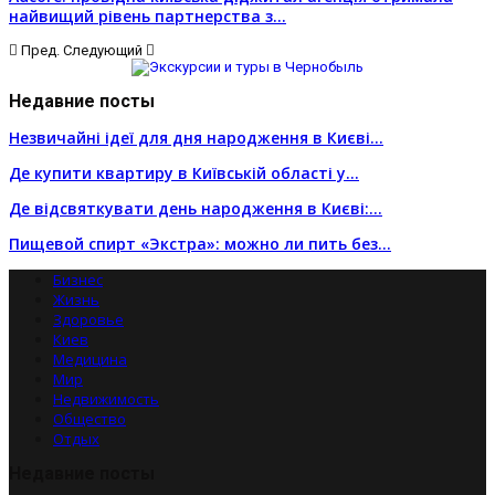
найвищий рівень партнерства з…
Пред.
Следующий
Недавние посты
Незвичайні ідеї для дня народження в Києві…
Де купити квартиру в Київській області у…
Де відсвяткувати день народження в Києві:…
Пищевой спирт «Экстра»: можно ли пить без…
Бизнес
Жизнь
Здоровье
Киев
Медицина
Мир
Недвижимость
Общество
Отдых
Недавние посты