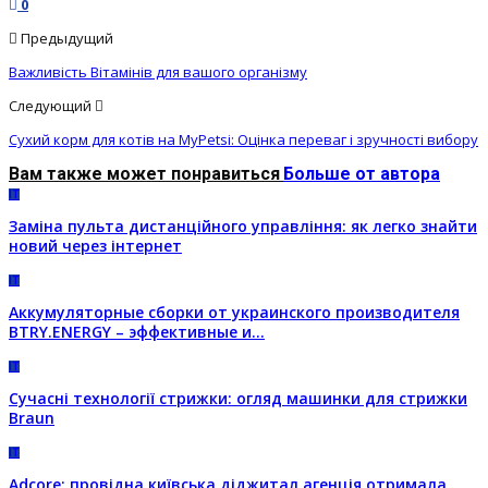
0
Предыдущий
Важливість Вітамінів для вашого організму
Следующий
Сухий корм для котів на MyPetsi: Оцінка переваг і зручності вибору
Вам также может понравиться
Больше от автора
IT
Заміна пульта дистанційного управління: як легко знайти
новий через інтернет
IT
Аккумуляторные сборки от украинского производителя
BTRY.ENERGY – эффективные и…
IT
Сучасні технології стрижки: огляд машинки для стрижки
Braun
IT
Adcore: провідна київська діджитал агенція отримала