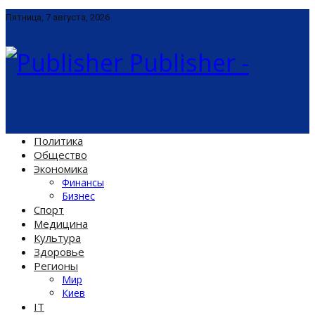
Пятница, 7 августа, 2026
Publisher -
Политика
Общество
Экономика
Финансы
Бизнес
Спорт
Медицина
Культура
Здоровье
Регионы
Мир
Киев
IT