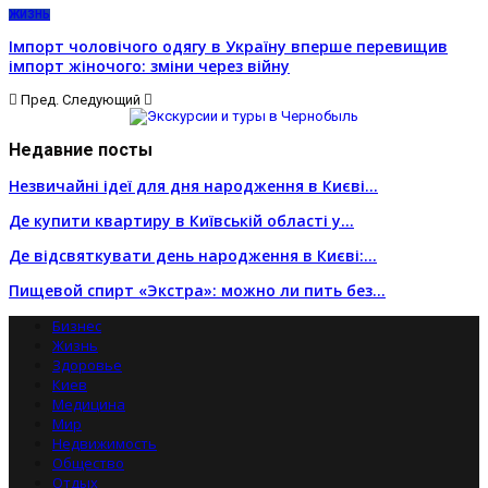
ЖИЗНЬ
Імпорт чоловічого одягу в Україну вперше перевищив
імпорт жіночого: зміни через війну
Пред.
Следующий
Недавние посты
Незвичайні ідеї для дня народження в Києві…
Де купити квартиру в Київській області у…
Де відсвяткувати день народження в Києві:…
Пищевой спирт «Экстра»: можно ли пить без…
Бизнес
Жизнь
Здоровье
Киев
Медицина
Мир
Недвижимость
Общество
Отдых