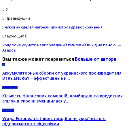
0
Предыдущий
Янукович сделал нагоняй министру здравоохранения
Следующий
Уряд хоче усунути невиправданий пільговий вихід на пенсію, —
Азаров
Вам также может понравиться
Больше от автора
IT
Аккумуляторные сборки от украинского производителя
BTRY.ENERGY – эффективные и…
ФИНАНСЫ
Кількість фінансових компаній, ломбардів та кредитних
спілок в Україні зменшилася у…
БИЗНЕС
Угода European Lithium: придбання українського
підприємства з ліцензіями