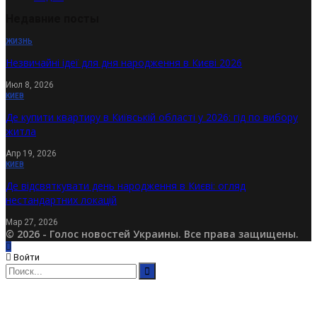
Недавние посты
ЖИЗНЬ
Незвичайні ідеї для дня народження в Києві 2026
Июл 8, 2026
КИЕВ
Де купити квартиру в Київській області у 2026: гід по вибору
житла
Апр 19, 2026
КИЕВ
Де відсвяткувати день народження в Києві: огляд
нестандартних локацій
Мар 27, 2026
© 2026 - Голос новостей Украины. Все права защищены.
Войти