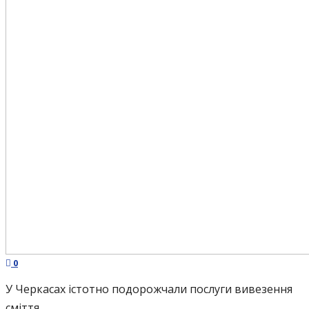
0
У Черкасах істотно подорожчали послуги вивезення
сміття.