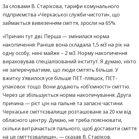
За словами В. Старікова, тарифи комунального
підприємства «Черкаської служби чистоти», що
займається вивезенням сміття, зросли на 65%.
«Причин тут дві. Перша — змінилася норма
накопичення. Раніше вона складала 1,5 м3 на рік на
одну особу, нині майже – 2 м3. Норму накопичення
вираховував спеціалізований інститут. Я думаю, ніхто
не заперечуватиме, що люди смітять більше. У
вжитку з’явилося усе більше ПЕТ-пляшок, ПЕТ-
упаковок тощо. Вони додають «об’ємності» сміттю.
Через це збільшується норма накопичування. Друга
причина — ріст цін на пальне та запасні частини.
Черкаське сміттєзвалище розташоване за 20 км від
обласного центру. Думаю, не треба пояснювати,
скільки витрачається пального, щоб доставити сміття
на це сміттєзвалище», — сказав В. Старіков.