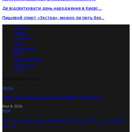
Де відсвяткувати день народження в Києві:…
Пищевой спирт «Экстра»: можно ли пить без…
Бизнес
Жизнь
Здоровье
Киев
Медицина
Мир
Недвижимость
Общество
Отдых
Недавние посты
ЖИЗНЬ
Незвичайні ідеї для дня народження в Києві 2026
Июл 8, 2026
КИЕВ
Де купити квартиру в Київській області у 2026: гід по вибору
житла