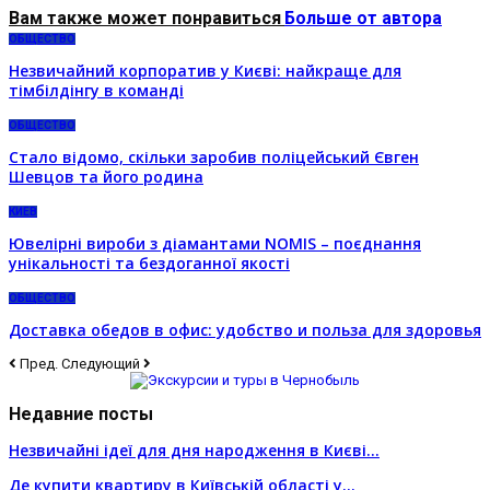
Вам также может понравиться
Больше от автора
ОБЩЕСТВО
Незвичайний корпоратив у Києві: найкраще для
тімбілдінгу в команді
ОБЩЕСТВО
Стало відомо, скільки заробив поліцейський Євген
Шевцов та його родина
КИЕВ
Ювелірні вироби з діамантами NOMIS – поєднання
унікальності та бездоганної якості
ОБЩЕСТВО
Доставка обедов в офис: удобство и польза для здоровья
Пред.
Следующий
Недавние посты
Незвичайні ідеї для дня народження в Києві…
Де купити квартиру в Київській області у…