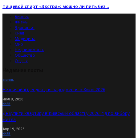
Пищевой спирт «Экстра»: можно ли пить без…
Бизнес
Жизнь
Здоровье
Киев
Медицина
Мир
Недвижимость
Общество
Отдых
Недавние посты
ЖИЗНЬ
Незвичайні ідеї для дня народження в Києві 2026
Июл 8, 2026
КИЕВ
Де купити квартиру в Київській області у 2026: гід по вибору
житла
Апр 19, 2026
КИЕВ