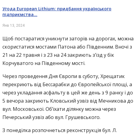
Угода European Lithium: придбання українського
підприємства…
Янв 13, 2024
Щоб постаратися уникнути заторів на дорогах, можна
скористатися мостами Патона або Південним. Вночі з
21 на 22 травня і з 23 на 24 закриють з’їзд у бік
Корчуватого на Південному мості.
Через проведення Дня Європи в суботу, Хрещатик
перекриють від Бессарабки до Європейської площі, а
через укладання асфальту в цей же день з 9 ранку і до
5 вечора закриють Кловський узвіз від Мечникова до
вул. Московської. Об’їхати ділянку можна через
Печерський узвіз або вул. Грушевського.
З понеділка розпочнеться реконструкція бул. Л.