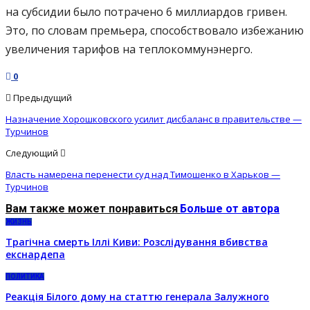
на субсидии было потрачено 6 миллиардов гривен.
Это, по словам премьера, способствовало избежанию
увеличения тарифов на теплокоммунэнерго.
0
Предыдущий
Назначение Хорошковского усилит дисбаланс в правительстве —
Турчинов
Следующий
Власть намерена перенести суд над Тимошенко в Харьков —
Турчинов
Вам также может понравиться
Больше от автора
ЖИЗНЬ
Трагічна смерть Іллі Киви: Розслідування вбивства
екснардепа
ПОЛИТИКА
Реакція Білого дому на статтю генерала Залужного