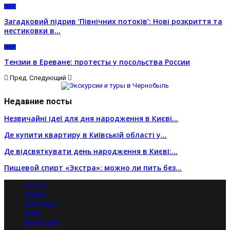
МИР
Загадковий підрив ‘Північних потоків’: Нові розкриття та
нестиковки в…
МИР
Тензии в Ереване: протесты у посольства России
Пред.
Следующий
Недавние посты
Незвичайні ідеї для дня народження в Києві…
Де купити квартиру в Київській області у…
Де відсвяткувати день народження в Києві:…
Пищевой спирт «Экстра»: можно ли пить без…
Бизнес
Жизнь
Здоровье
Киев
Медицина