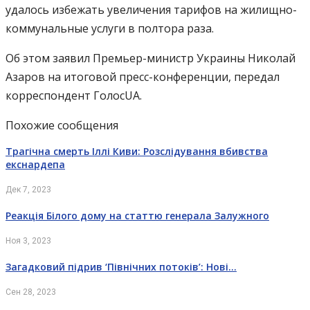
удалось избежать увеличения тарифов на жилищно-
коммунальные услуги в полтора раза.
Об этом заявил Премьер-министр Украины Николай
Азаров на итоговой пресс-конференции, передал
корреспондент ГолосUA.
Похожие сообщения
Трагічна смерть Іллі Киви: Розслідування вбивства
екснардепа
Дек 7, 2023
Реакція Білого дому на статтю генерала Залужного
Ноя 3, 2023
Загадковий підрив ‘Північних потоків’: Нові…
Сен 28, 2023