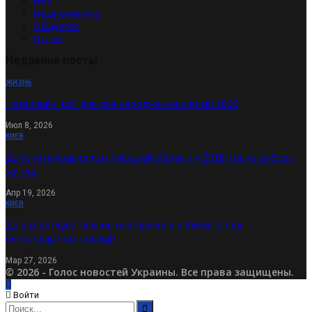
Мир
Недвижимость
Общество
Отдых
Недавние посты
ЖИЗНЬ
Незвичайні ідеї для дня народження в Києві 2026
Июл 8, 2026
КИЕВ
Де купити квартиру в Київській області у 2026: гід по вибору
житла
Апр 19, 2026
КИЕВ
Де відсвяткувати день народження в Києві: огляд
нестандартних локацій
Мар 27, 2026
© 2026 - Голос новостей Украины. Все права защищены.
Войти