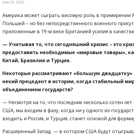
Ноя 29, 2023
Америка может сыграть весомую роль в примирении Яп
Польшей – но без непосредственного военного прису
приложенные в 19-м веке Британией усилия в качеств
— Учитывая то, что сегодняшний кризис – это кри
предоставить необходимые «мировые товары», как
Китай, Бразилия и Турция.
Некоторые рассматривают «большую двадцатку» в
некий прецедент в истории, когда стабильный мир
объединением государств?
— Несмотря на то, что последние несколько сотен ле
США, мы входим в фазу, когда ни у одного из государ
входить и Россия, и Турция, станет основой для форм
Расширенный Запад — в котором США будут отыгрыва