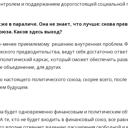
нтролем и поддержанием дорогостоящей социальной по
же в параличе. Она не знает, что лучше: снова пре
оюза. Каков здесь выход?
лее-менее приемлемому решению внутренних проблем. 
ического предводительства, ведут себя достаточно отве
литический каркас, который сможет обеспечить разви
е объединение, для других.
настоящего политического союза, скорее всего, после
шем будущем.
ропа будет одновременно финансовым и политическим о
 А те, кто не будет входить в финансовый союз, все ра
то вполне отвечает видению расширения свободной и 