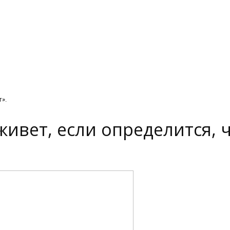
т».
живет, если определится, ч