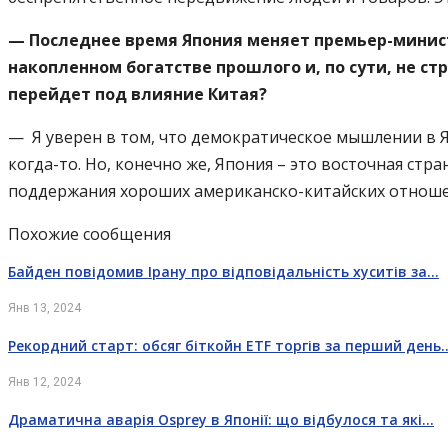
— Последнее время Япония меняет премьер-минист
накопленном богатстве прошлого и, по сути, не ст
перейдет под влияние Китая?
— Я уверен в том, что демократическое мышлении в Яп
когда-то. Но, конечно же, Япония – это восточная стр
поддержания хороших американско-китайских отноше
Похожие сообщения
Байден повідомив Ірану про відповідальність хуситів за…
Янв 13, 2024
Рекордний старт: обсяг біткойн ETF торгів за перший день
Янв 12, 2024
Драматична аварія Osprey в Японії: що відбулося та які…