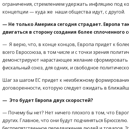
ограничения, стремлением удержать инфляцию под ко
концепции — куда же наши общества идут, с другой.
— Не только Америка сегодня страдает. Европа так
двигаться в сторону создания более сплоченного с
— Я верю, что, в конце концов, Европа придет к бо
всего Евросоюза, в том числе и с точки зрения полит
демонстрируют нарастающее желание сформировать по
фискальный союз, для одних, и свободное политическо
Шаг за шагом ЕС придет к неизбежному формированию 
договоренности, которую следует ожидать в ближай
— Это будет Европа двух скоростей?
— Почему бы нет? Нет ничего плохого в том, что Ев
других. Главное, что они будут подчиняться Брюсселю.
беспрепятственное передвижение людей и товаров. Э