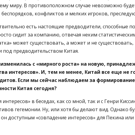
ему миру. В противоположном случае невозможно буд
 беспорядков, конфликтов и мелких игроков, преследу
ствительно есть настоящие предводители, способные п
росто сидит за компанию, отвечая неким статистическим
атка» может существовать, а может и не существовать, 
 под предводительством Китая.
изменилась с «мирного роста» на новую, принадле
а интересов». И, тем не менее, Китай все еще не го
едитов. Если мы сейчас наблюдаем за формировани
нности Китая сегодня?
нтересов» в беседах, как со мной, так и с Генри Кисси
тивов гегемонии. Ну, или хотя бы делают вид. Однако 
 ли он доступным «совпадение интересов» для Пекина ил