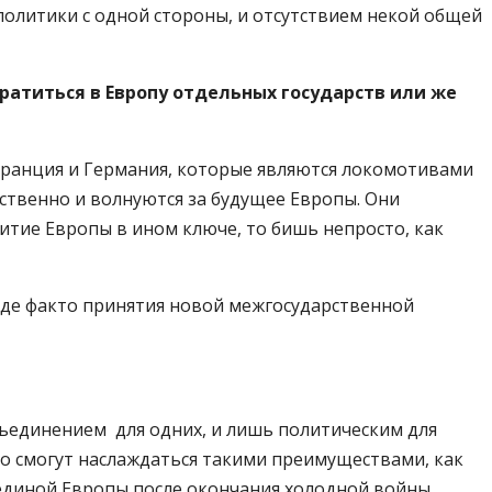
литики с одной стороны, и отсутствием некой общей
вратиться в Европу отдельных государств или же
Франция и Германия, которые являются локомотивами
тственно и волнуются за будущее Европы. Они
тие Европы в ином ключе, то бишь непросто, как
 де факто принятия новой межгосударственной
бъединением для одних, и лишь политическим для
вно смогут наслаждаться такими преимуществами, как
единой Европы после окончания холодной войны.