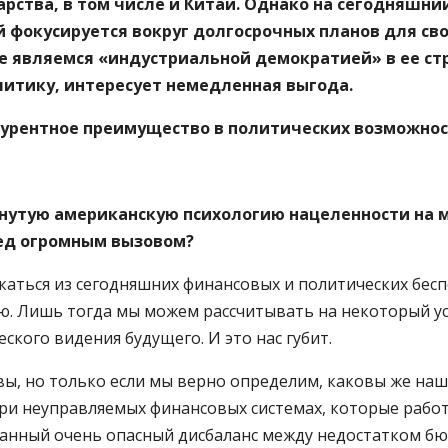
ства, в том числе и Китай. Однако на сегодняшний
й фокусируется вокруг долгосрочных планов для с
не являемся «индустриальной демократией» в ее с
литику, интересует немедленная выгода.
курентное преимущество в политических возможнос
янутую американскую психологию нацеленности на 
ед огромным вызовом?
бкаться из сегодняшних финансовых и политических бес
. Лишь тогда мы можем рассчитывать на некоторый ус
еского видения будущего. И это нас губит.
ы, но только если мы верно определим, каковы же наши
ри неуправляемых финансовых системах, которые работ
ованный очень опасный дисбаланс между недостатком 