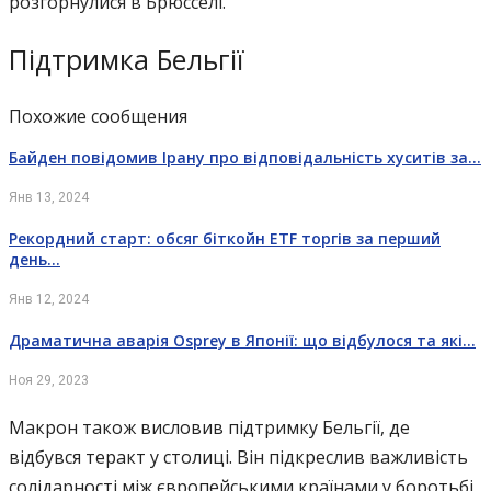
розгорнулися в Брюсселі.
Підтримка Бельгії
Похожие сообщения
Байден повідомив Ірану про відповідальність хуситів за…
Янв 13, 2024
Рекордний старт: обсяг біткойн ETF торгів за перший
день…
Янв 12, 2024
Драматична аварія Osprey в Японії: що відбулося та які…
Ноя 29, 2023
Макрон також висловив підтримку Бельгії, де
відбувся теракт у столиці. Він підкреслив важливість
солідарності між європейськими країнами у боротьбі