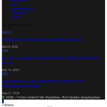
Мир
Недвижимость
Общество
Отдых
Недавние посты
ЖИЗНЬ
Незвичайні ідеї для дня народження в Києві 2026
Июл 8, 2026
КИЕВ
Де купити квартиру в Київській області у 2026: гід по вибору
житла
Апр 19, 2026
КИЕВ
Де відсвяткувати день народження в Києві: огляд
нестандартних локацій
Мар 27, 2026
© 2026 - Голос новостей Украины. Все права защищены.
Войти