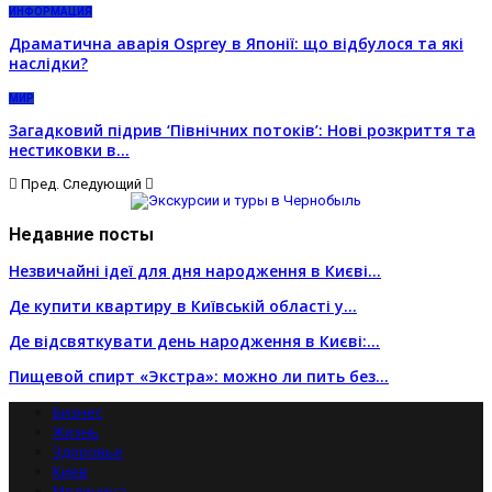
ИНФОРМАЦИЯ
Драматична аварія Osprey в Японії: що відбулося та які
наслідки?
МИР
Загадковий підрив ‘Північних потоків’: Нові розкриття та
нестиковки в…
Пред.
Следующий
Недавние посты
Незвичайні ідеї для дня народження в Києві…
Де купити квартиру в Київській області у…
Де відсвяткувати день народження в Києві:…
Пищевой спирт «Экстра»: можно ли пить без…
Бизнес
Жизнь
Здоровье
Киев
Медицина