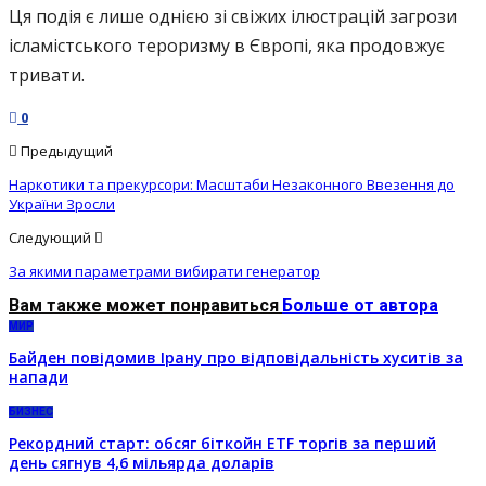
Ця подія є лише однією зі свіжих ілюстрацій загрози
ісламістського тероризму в Європі, яка продовжує
тривати.
0
Предыдущий
Наркотики та прекурсори: Масштаби Незаконного Ввезення до
України Зросли
Следующий
За якими параметрами вибирати генератор
Вам также может понравиться
Больше от автора
МИР
Байден повідомив Ірану про відповідальність хуситів за
напади
БИЗНЕС
Рекордний старт: обсяг біткойн ETF торгів за перший
день сягнув 4,6 мільярда доларів