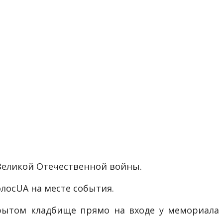
Великой Отечественной войны.
олос
UA
на месте события.
крытом кладбище прямо на входе у мемориала