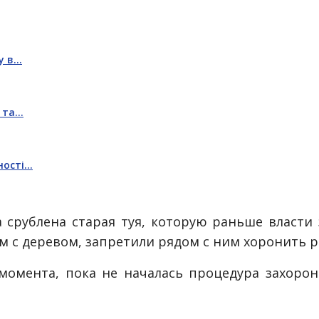
у в…
в та…
ності…
 срублена старая туя, которую раньше власти 
м с деревом, запретили рядом с ним хоронить р
момента, пока не началась процедура захорон