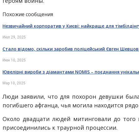
героям войны.
Похожие сообщения
Незвичайний корпоратив у Києві: найкраще для тімбілдінг
Июл 29, 2025
Стало відомо, скільки заробив поліцейський Євген Шевцо
Июн 10, 2025
Ювелірні вироби з діамантами NOMIS – поєднання унікаль
Мар 10, 2025
Люди заявили, что для похорон девушки была
погибшего афганца, чья могила находится рядо
Около двадцати людей митинговали до того 
присоединились к траурной процессии.