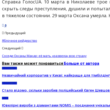
Справка ГолосUA. 10 марта в Николаеве трое
скрыть следы преступления, душили и попыта
в тяжелом состоянии. 29 марта Оксана умерла. 
0
Предыдущий
Яблочное рейдерство
Следующий
Соседи Оксаны Макар: её мать «развела» всю страну
Вам также может понравиться
Больше от автора
ОБЩЕСТВО
Незвичайний корпоратив у Києві: найкраще для тімбілдінг
ОБЩЕСТВО
Стало відомо, скільки заробив поліцейський Євген Шевцов
КИЕВ
Ювелірні вироби з діамантами NOMIS – поєднання унікальн