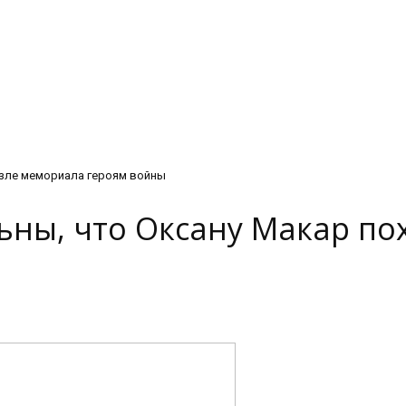
озле мемориала героям войны
ьны, что Оксану Макар по
ы