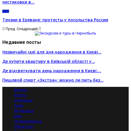
нестиковки в…
МИР
Тензии в Ереване: протесты у посольства России
Пред.
Следующий
Недавние посты
Незвичайні ідеї для дня народження в Києві…
Де купити квартиру в Київській області у…
Де відсвяткувати день народження в Києві:…
Пищевой спирт «Экстра»: можно ли пить без…
Бизнес
Жизнь
Здоровье
Киев
Медицина
Мир
Недвижимость
Общество