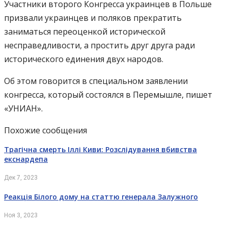
Участники второго Конгресса украинцев в Польше
призвали украинцев и поляков прекратить
заниматься переоценкой исторической
несправедливости, а простить друг друга ради
исторического единения двух народов.
Об этом говорится в специальном заявлении
конгресса, который состоялся в Перемышле, пишет
«УНИАН».
Похожие сообщения
Трагічна смерть Іллі Киви: Розслідування вбивства
екснардепа
Дек 7, 2023
Реакція Білого дому на статтю генерала Залужного
Ноя 3, 2023