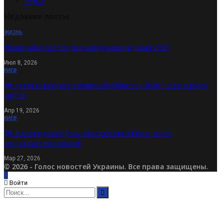
Отдых
Недавние посты
ЖИЗНЬ
Незвичайні ідеї для дня народження в Києві 2026
Июл 8, 2026
КИЕВ
Де купити квартиру в Київській області у 2026: гід по вибору
житла
Апр 19, 2026
КИЕВ
Де відсвяткувати день народження в Києві: огляд
нестандартних локацій
Мар 27, 2026
© 2026 - Голос новостей Украины. Все права защищены.
Войти