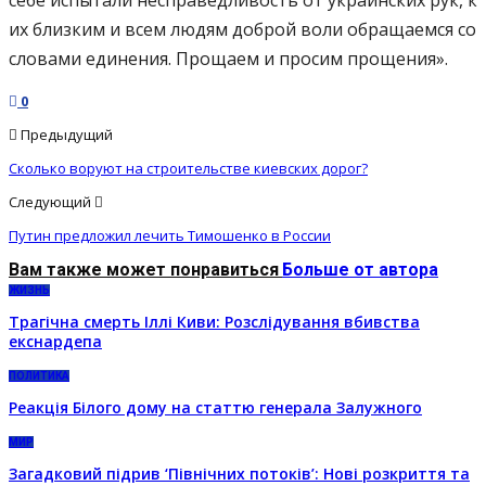
себе испытали несправедливость от украинских рук, к
их близким и всем людям доброй воли обращаемся со
словами единения. Прощаем и просим прощения».
0
Предыдущий
Сколько воруют на строительстве киевских дорог?
Следующий
Путин предложил лечить Тимошенко в России
Вам также может понравиться
Больше от автора
ЖИЗНЬ
Трагічна смерть Іллі Киви: Розслідування вбивства
екснардепа
ПОЛИТИКА
Реакція Білого дому на статтю генерала Залужного
МИР
Загадковий підрив ‘Північних потоків’: Нові розкриття та