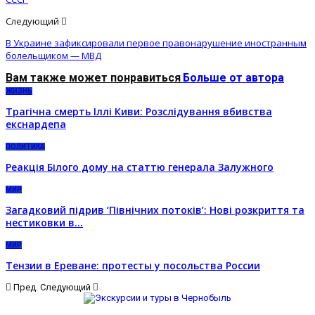
Следующий
В Украине зафиксировали первое правонарушение иностранным
болельщиком — МВД
Вам также может понравиться
Больше от автора
ЖИЗНЬ
Трагічна смерть Іллі Киви: Розслідування вбивства
екснардепа
ПОЛИТИКА
Реакція Білого дому на статтю генерала Залужного
МИР
Загадковий підрив ‘Північних потоків’: Нові розкриття та
нестиковки в…
МИР
Тензии в Ереване: протесты у посольства России
Пред.
Следующий