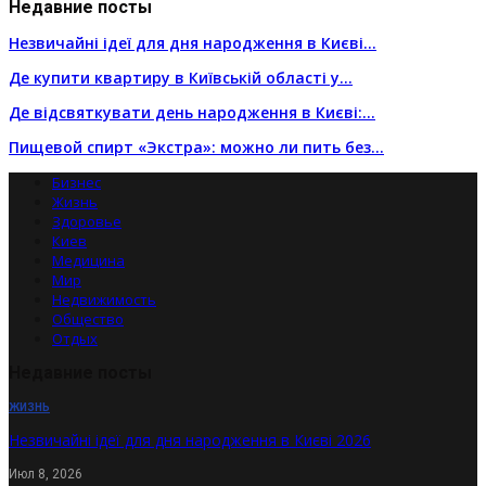
Недавние посты
Незвичайні ідеї для дня народження в Києві…
Де купити квартиру в Київській області у…
Де відсвяткувати день народження в Києві:…
Пищевой спирт «Экстра»: можно ли пить без…
Бизнес
Жизнь
Здоровье
Киев
Медицина
Мир
Недвижимость
Общество
Отдых
Недавние посты
ЖИЗНЬ
Незвичайні ідеї для дня народження в Києві 2026
Июл 8, 2026