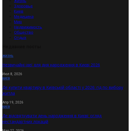
Жизнь
Здоровье
Киев
Медицина
Мир
Недвижимость
Общество
Отдых
Недавние посты
ЖИЗНЬ
Незвичайні ідеї для дня народження в Києві 2026
Июл 8, 2026
КИЕВ
Де купити квартиру в Київській області у 2026: гід по вибору
житла
Апр 19, 2026
КИЕВ
Де відсвяткувати день народження в Києві: огляд
нестандартних локацій
Мар 27, 2026