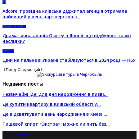
IT
Adcore: провідна київська діджитал агенція отримала
найвищий рівень партнерства з…
ИНФОРМАЦИЯ
Драматична аварія Osprey в Японії: що відбулося та які
наслідки?
ЖИЗНЬ
Ціни на пальне в Україні стабілізуються в 2024 році — НБУ
Пред.
Следующий
Недавние посты
Незвичайні ідеї для дня народження в Києві…
Де купити квартиру в Київській області у…
Де відсвяткувати день народження в Києві:…
Пищевой спирт «Экстра»: можно ли пить без…
Бизнес