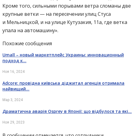
Кроме того, сильными порывами ветра сломаны две
крупные ветки — на пересечении улиц Стуса
и Мельницкой, и на улице Кутузакия, 11а, где ветка
упала на автомашину».
Похожие сообщения
Umall – новый маркетплейс Украины: инновационный
подход к…
Ноя 16, 2024
Adcore: провідна київська діджитал агенція отримала
найвищий…
Мар 3, 2024
Драматична аварія Osprey в Японії: що відбулося та які…
Ноя 29, 2023
В сообщении отмечается, что сотрудники