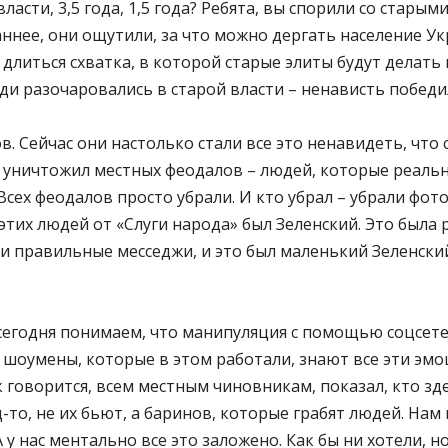
власти, 3,5 года, 1,5 года? Ребята, вы спорили со стар
аннее, они ощутили, за что можно дергать население Ук
 длиться схватка, в которой старые элиты будут делать
ди разочаровались в старой власти – ненависть победил
 Сейчас они настолько стали все это ненавидеть, что с
 уничтожил местных феодалов – людей, которые реальн
сех феодалов просто убрали. И кто убрал – убрали фотог
е этих людей от «Слуги народа» был Зеленский. Это бы
и правильные месседжи, и это был маленький Зеленский
ы сегодня понимаем, что манипуляция с помощью соцсет
шоумены, которые в этом работали, знают все эти эмоци
ак говорится, всем местным чиновникам, показал, кто зд
то, не их бьют, а баринов, которые грабят людей. Нам 
у нас ментально все это заложено. Как бы ни хотели, н