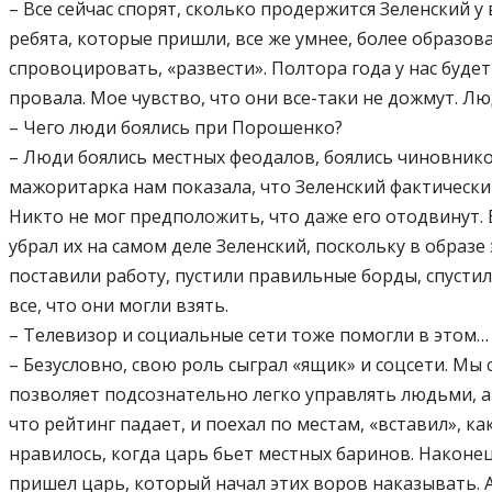
– Все сейчас спорят, сколько продержится Зеленский у 
ребята, которые пришли, все же умнее, более образов
спровоцировать, «развести». Полтора года у нас будет
провала. Мое чувство, что они все-таки не дожмут. Лю
– Чего люди боялись при Порошенко?
– Люди боялись местных феодалов, боялись чиновников.
мажоритарка нам показала, что Зеленский фактически
Никто не мог предположить, что даже его отодвинут. В
убрал их на самом деле Зеленский, поскольку в образ
поставили работу, пустили правильные борды, спустил
все, что они могли взять.
– Телевизор и социальные сети тоже помогли в этом…
– Безусловно, свою роль сыграл «ящик» и соцсети. М
позволяет подсознательно легко управлять людьми, а 
что рейтинг падает, и поехал по местам, «вставил», к
нравилось, когда царь бьет местных баринов. Наконец-
пришел царь, который начал этих воров наказывать. А 