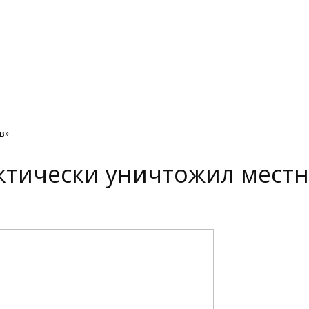
в»
актически уничтожил мест