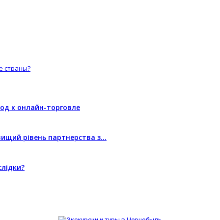
е страны?
од к онлайн-торговле
йвищий рівень партнерства з…
слідки?