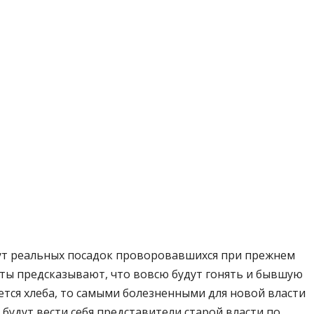
ждут реальных посадок проворовавшихся при прежнем
рты предсказывают, что вовсю будут гонять и бывшую
ается хлеба, то самыми болезненными для новой власти
 будут вести себя представители старой власти по