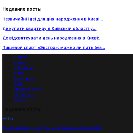
Недавние посты
Незвичайні ідеї для дня народження в Києві…
Де купити квартиру в Київській області у…
Де відсвяткувати день народження в Києві:…
Пищевой спирт «Экстра»: можно ли пить без…
Бизнес
Жизнь
Здоровье
Киев
Медицина
Мир
Недвижимость
Общество
Отдых
Недавние посты
ЖИЗНЬ
Незвичайні ідеї для дня народження в Києві 2026