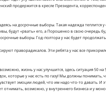
нский продержится в кресле Президента, корреспонден
адеясь на досрочные выборы. Такая надежда теплится у 
вы, будут «рвать» его, а Порошенко в свою очередь буд
досрочные выборы. Год-полтора у нас будет продолжатьс
нсируют праворадикалов. Эти ребята у нас все прикормл
озможно, жизнь у нас улучшится, здесь ситуация 50 на 
ок, которые у нас есть по газу! Мы должны понимать, ч
 чувствует эмоции людей, что им надо что-то давать. И
ет отнимать, возможно, у внутреннего бизнеса и у мон