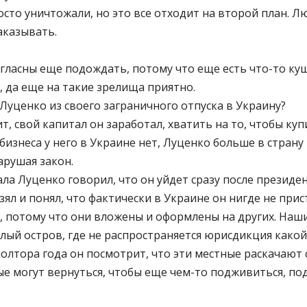
сто уничтожали, но это все отходит на второй план. Лю
аказывать.
 согласны еще подождать, потому что еще есть что-то ку
, да еще на такие зрелища приятно.
 Луценко из своего заграничного отпуска в Украину?
т, свой капитал он заработал, хватить на то, чтобы куп
 бизнеса у него в Украине нет, Луценко больше в страну
арушая закон.
ала Луценко говорил, что он уйдет сразу после президен
 взял и понял, что фактически в Украине он нигде не пр
ь, потому что они вложены и оформлены на других. Наш
ый остров, где не распространяется юрисдикция какой-т
полтора года он посмотрит, что эти местные раскачают
е могут вернуться, чтобы еще чем-то подживиться, под