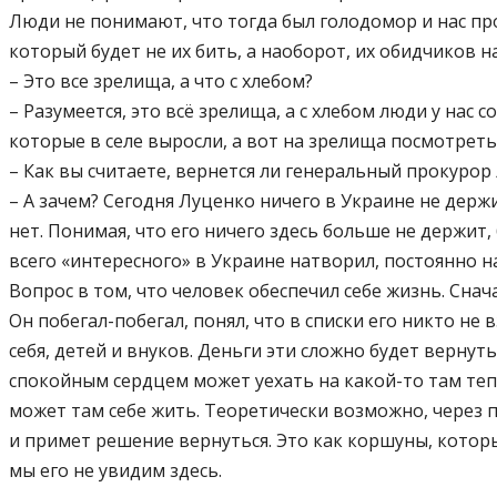
Люди не понимают, что тогда был голодомор и нас про
который будет не их бить, а наоборот, их обидчиков н
– Это все зрелища, а что с хлебом?
– Разумеется, это всё зрелища, а с хлебом люди у нас
которые в селе выросли, а вот на зрелища посмотреть
– Как вы считаете, вернется ли генеральный прокурор
– А зачем? Сегодня Луценко ничего в Украине не держи
нет. Понимая, что его ничего здесь больше не держит,
всего «интересного» в Украине натворил, постоянно н
Вопрос в том, что человек обеспечил себе жизнь. Снач
Он побегал-побегал, понял, что в списки его никто не
себя, детей и внуков. Деньги эти сложно будет вернут
спокойным сердцем может уехать на какой-то там тепл
может там себе жить. Теоретически возможно, через 
и примет решение вернуться. Это как коршуны, которы
мы его не увидим здесь.