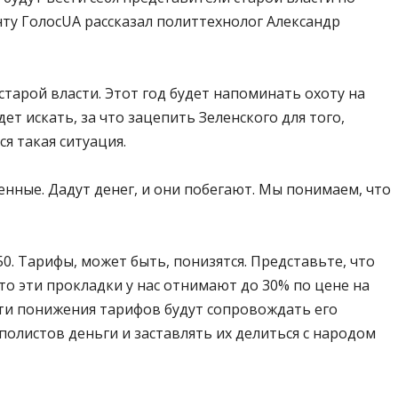
ту ГолосUA рассказал политтехнолог Александр
старой власти. Этот год будет напоминать охоту на
ет искать, за что зацепить Зеленского для того,
я такая ситуация.
енные. Дадут денег, и они побегают. Мы понимаем, что
50. Тарифы, может быть, понизятся. Представьте, что
то эти прокладки у нас отнимают до 30% по цене на
 эти понижения тарифов будут сопровождать его
ополистов деньги и заставлять их делиться с народом