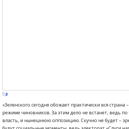
0
«Зеленского сегодня обожает практически вся страна
режиме чиновников. За этим дело не встанет, ведь п
власть, и нынешнюю оппозицию. Скучно не будет – зре
будут социальные моменты, ведь электорат «Слуги нар