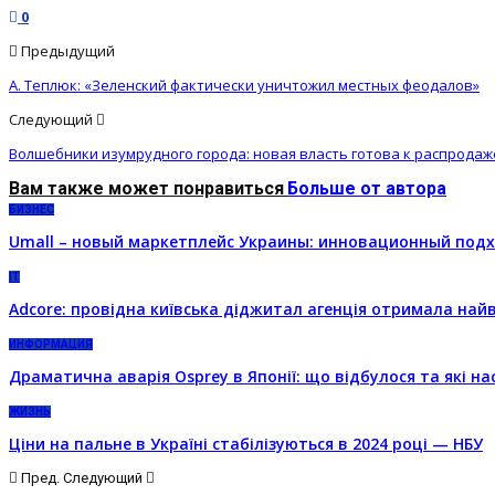
0
Предыдущий
А. Теплюк: «Зеленский фактически уничтожил местных феодалов»
Следующий
Волшебники изумрудного города: новая власть готова к распродаж
Вам также может понравиться
Больше от автора
БИЗНЕС
Umall – новый маркетплейс Украины: инновационный подх
IT
Adcore: провідна київська діджитал агенція отримала на
ИНФОРМАЦИЯ
Драматична аварія Osprey в Японії: що відбулося та які на
ЖИЗНЬ
Ціни на пальне в Україні стабілізуються в 2024 році — НБУ
Пред.
Следующий