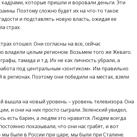
ыми кадрами, которые пришли и воровали деньги. Эти
раины. Поэтому сложно будет их на что-то такое
 гадости и подставлять новую власть, ожидая ее
а страх.
трах отошел. Они согласны на все, сейчас
о владели целым регионом. Возьмем того же Жеваго.
рафы, тамада и т.д. Их не как личность убрали, а
ла работа под центральным «зонтиком». Им правильно
 в регионах. Поэтому они победили на местах, взяли
ей вышла на новый уровень – уровень телевизора. Она
и, и они на них просто сыграли. Зеленский увидел,
есь есть барин, а людям это нравится. Людям всегда
постоянно показывали, что они нас грабят, и вот
о мы были в России при царе, мы были при Сталине.