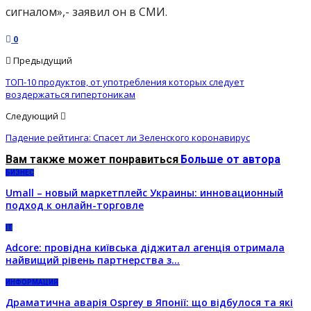
сигналом»,- заявил он в СМИ.
0
Предыдущий
ТОП-10 продуктов, от употребления которых следует
воздержаться гипертоникам
Следующий
Падение рейтинга: Спасет ли Зеленского коронавирус
Вам также может понравиться
Больше от автора
БИЗНЕС
Umall – новый маркетплейс Украины: инновационный
подход к онлайн-торговле
IT
Adcore: провідна київська діджитал агенція отримала
найвищий рівень партнерства з…
ИНФОРМАЦИЯ
Драматична аварія Osprey в Японії: що відбулося та які