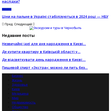
наслідки?
ЖИЗНЬ
Ціни на пальне в Україні стабілізуються в 2024 році — НБУ
Пред.
Следующий
Недавние посты
Незвичайні ідеї для дня народження в Києві…
Де купити квартиру в Київській області у…
Де відсвяткувати день народження в Києві:…
Пищевой спирт «Экстра»: можно ли пить без…
Бизнес
Жизнь
Здоровье
Киев
Медицина
Мир
Недвижимость
Общество