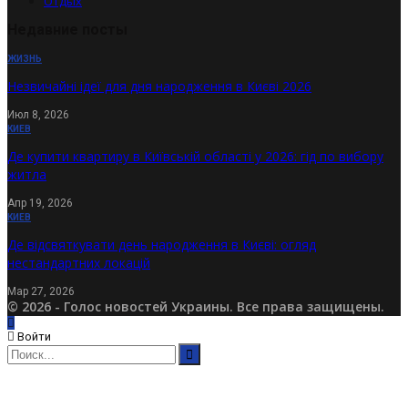
Отдых
Недавние посты
ЖИЗНЬ
Незвичайні ідеї для дня народження в Києві 2026
Июл 8, 2026
КИЕВ
Де купити квартиру в Київській області у 2026: гід по вибору
житла
Апр 19, 2026
КИЕВ
Де відсвяткувати день народження в Києві: огляд
нестандартних локацій
Мар 27, 2026
© 2026 - Голос новостей Украины. Все права защищены.
Войти