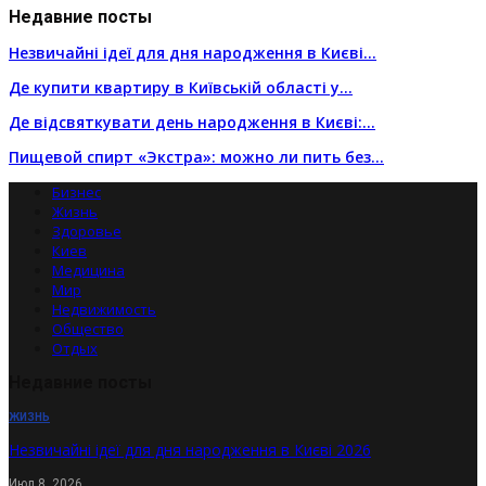
Недавние посты
Незвичайні ідеї для дня народження в Києві…
Де купити квартиру в Київській області у…
Де відсвяткувати день народження в Києві:…
Пищевой спирт «Экстра»: можно ли пить без…
Бизнес
Жизнь
Здоровье
Киев
Медицина
Мир
Недвижимость
Общество
Отдых
Недавние посты
ЖИЗНЬ
Незвичайні ідеї для дня народження в Києві 2026
Июл 8, 2026