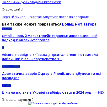
Плюсы и минусы холодильников Bosch
Следующий
Первый в мире — в Китае запустили поезд на водороде
Вам также может понравиться
Больше от автора
БИЗНЕС
Umall – новый маркетплейс Украины: инновационный
подход к онлайн-торговле
IT
Adcore: провідна київська діджитал агенція отримала
найвищий рівень партнерства з…
ИНФОРМАЦИЯ
Драматична аварія Osprey в Японії: що відбулося та які
наслідки?
ЖИЗНЬ
Ціни на пальне в Україні стабілізуються в 2024 році — НБУ
Пред.
Следующий