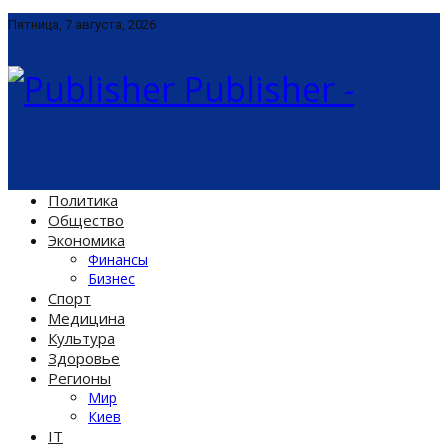
Пятница, 7 августа, 2026
Publisher -
Политика
Общество
Экономика
Финансы
Бизнес
Спорт
Медицина
Культура
Здоровье
Регионы
Мир
Киев
IT