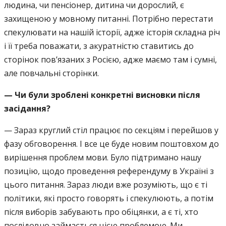
людина, чи пенсіонер, дитина чи дорослий, є
захищеною у мовному питанні. Потрібно перестати
спекулювати на нашій історії, адже історія складна річ
і її треба поважати, з акуратністю ставитись до
сторінок пов’язаних з Росією, адже маємо там і сумні,
але повчальні сторінки.
— Чи були зроблені конкретні висновки після
засідання?
— Зараз круглий стіл працює по секціям і перейшов у
фазу обговорення. І все це буде новим поштовхом до
вирішення проблем мови. Було підтримано нашу
позицію, щодо проведення референдуму в Україні з
цього питання. Зараз люди вже розуміють, що є ті
політики, які просто говорять і спекулюють, а потім
після виборів забувають про обіцянки, а є ті, хто
послідовно займається цією проблемою. Ми,