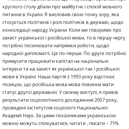
круглого столу дбали про майбутнє і спокій мовного
питання в Україні. Я висловив свою точку зору, яка
стосується політиків і ролі політиків в державі, щодо
консолідації народу України. Коли ми говоримо про
захист української і російської мови, то в першу чергу
потрібно посилювати напрямки роботи, щодо
народної дипломатії. Це по-перше. По-друге потрібно
примусити працювати капітал на національні
інтереси та на захист як української так і російської
мови в Україні. Наша партія з 1993 року відстоює
позицію, що російська мова мова повинна мати
статус другої державної. У своєму виступі, я привів
результати соціологічного дослідження 2007 року,
проведені інститутом соціології Національної
Академії Наук. За цими показниками українською
мовою можуть спілкуватися, читати , писати – 71%