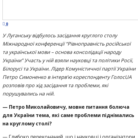
0
У Луганську відбулось засідання круглого столу
Міжнародної конференції “Рівноправність російської
та української мови – основа консолідації народу
України” Участь у ній взяли науковці та політики Росії,
Білорусі та України. Лідер Комуністичної партії України
Петро Симоненко в інтерв’ю кореспонденту ГолосUA
розповів про хід засідання та проблеми, які
порушувались на ній.
— Петро Миколайовичу, мовне питання болюча
для України тема, які саме проблеми піднімались
на круглому столі?
— Глибоко переконаний, що і науковці і організатори