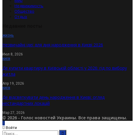
Мир
Недвижимость
Общество
Отдых
Недавние посты
ЖИЗНЬ
Незвичайні ідеї для дня народження в Києві 2026
Июл 8, 2026
КИЕВ
Де купити квартиру в Київській області у 2026: гід по вибору
житла
Апр 19, 2026
КИЕВ
Де відсвяткувати день народження в Києві: огляд
нестандартних локацій
Мар 27, 2026
© 2026 - Голос новостей Украины. Все права защищены.
Войти