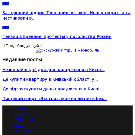
МИР
Загадковий підрив ‘Північних потоків’: Нові розкриття та
нестиковки в…
МИР
Тензии в Ереване: протесты у посольства России
Пред.
Следующий
Недавние посты
Незвичайні ідеї для дня народження в Києві…
Де купити квартиру в Київській області у…
Де відсвяткувати день народження в Києві:…
Пищевой спирт «Экстра»: можно ли пить без…
Бизнес
Жизнь
Здоровье
Киев
Медицина