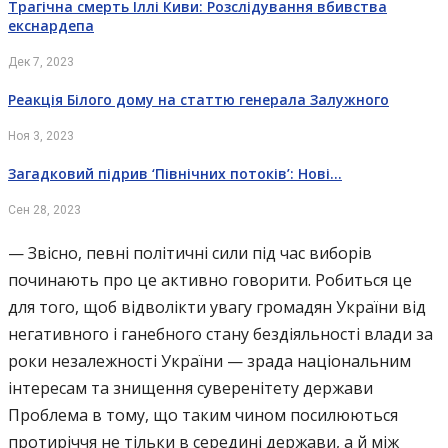
Трагічна смерть Іллі Киви: Розслідування вбивства
екснардепа
Дек 7, 2023
Реакція Білого дому на статтю генерала Залужного
Ноя 3, 2023
Загадковий підрив ‘Північних потоків’: Нові…
Сен 28, 2023
— Звісно, певні політичні сили під час виборів
починають про це активно говорити. Робиться це
для того, щоб відволікти увагу громадян України від
негативного і ганебного стану бездіяльності влади за
роки незалежності України — зрада національним
інтересам та знищення суверенітету держави
Проблема в тому, що таким чином посилюються
протиріччя не тільки в середині держави, а й між