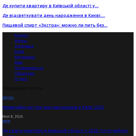
Де купити квартиру в Київській області у…
Де відсвяткувати день народження в Києві:…
Пищевой спирт «Экстра»: можно ли пить без…
Бизнес
Жизнь
Здоровье
Киев
Медицина
Мир
Недвижимость
Общество
Отдых
Недавние посты
ЖИЗНЬ
Незвичайні ідеї для дня народження в Києві 2026
Июл 8, 2026
КИЕВ
Де купити квартиру в Київській області у 2026: гід по вибору