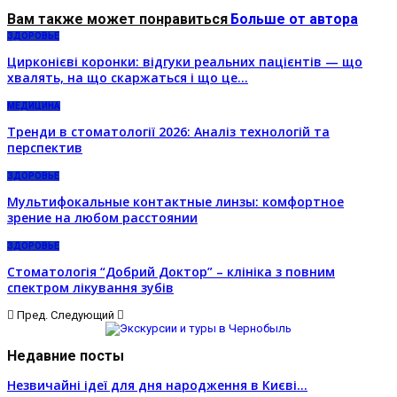
Вам также может понравиться
Больше от автора
ЗДОРОВЬЕ
Цирконієві коронки: відгуки реальних пацієнтів — що
хвалять, на що скаржаться і що це…
МЕДИЦИНА
Тренди в стоматології 2026: Аналіз технологій та
перспектив
ЗДОРОВЬЕ
Мультифокальные контактные линзы: комфортное
зрение на любом расстоянии
ЗДОРОВЬЕ
Стоматологія “Добрий Доктор” – клініка з повним
спектром лікування зубів
Пред.
Следующий
Недавние посты
Незвичайні ідеї для дня народження в Києві…