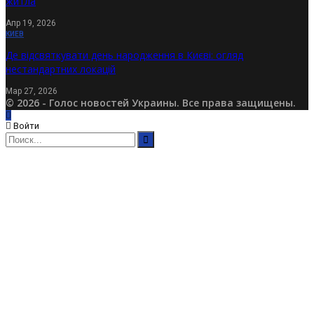
житла
Апр 19, 2026
КИЕВ
Де відсвяткувати день народження в Києві: огляд
нестандартних локацій
Мар 27, 2026
© 2026 - Голос новостей Украины. Все права защищены.
Войти