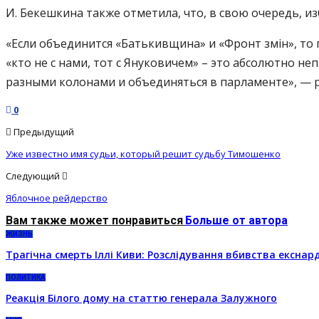
И. Бекешкина также отметила, что, в свою очередь, и
«Если объединится «Батькивщина» и «Фронт змін», то 
«кто не с нами, тот с Януковичем» – это абсолютно не
разными колонами и объединяться в парламенте», — 
0
Предыдущий
Уже известно имя судьи, который решит судьбу Тимошенко
Следующий
Яблочное рейдерство
Вам также может понравиться
Больше от автора
ЖИЗНЬ
Трагічна смерть Іллі Киви: Розслідування вбивства екснар
ПОЛИТИКА
Реакція Білого дому на статтю генерала Залужного