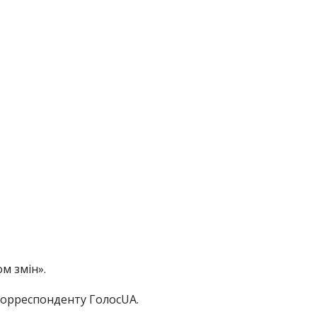
м змін».
орреспонденту ГолосUA.