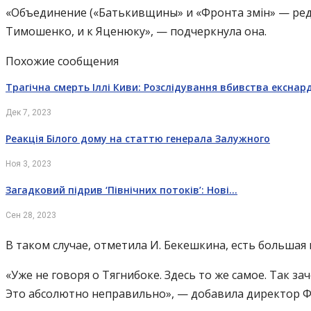
«Объединение («Батькивщины» и «Фронта змін» — ред.)
Тимошенко, и к Яценюку», — подчеркнула она.
Похожие сообщения
Трагічна смерть Іллі Киви: Розслідування вбивства екснар
Дек 7, 2023
Реакція Білого дому на статтю генерала Залужного
Ноя 3, 2023
Загадковий підрив ‘Північних потоків’: Нові…
Сен 28, 2023
В таком случае, отметила И. Бекешкина, есть большая
«Уже не говоря о Тягнибоке. Здесь то же самое. Так з
Это абсолютно неправильно», — добавила директор 