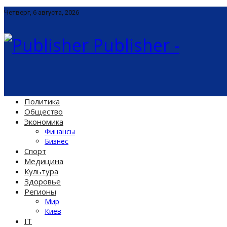
Четверг, 6 августа, 2026
Publisher -
Политика
Общество
Экономика
Финансы
Бизнес
Спорт
Медицина
Культура
Здоровье
Регионы
Мир
Киев
IT