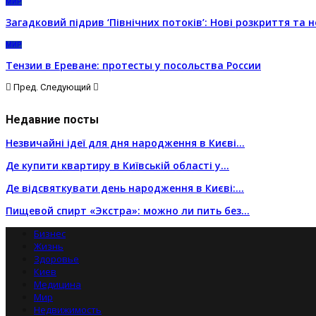
МИР
Загадковий підрив ‘Північних потоків’: Нові розкриття та 
МИР
Тензии в Ереване: протесты у посольства России
Пред.
Следующий
Недавние посты
Незвичайні ідеї для дня народження в Києві…
Де купити квартиру в Київській області у…
Де відсвяткувати день народження в Києві:…
Пищевой спирт «Экстра»: можно ли пить без…
Бизнес
Жизнь
Здоровье
Киев
Медицина
Мир
Недвижимость