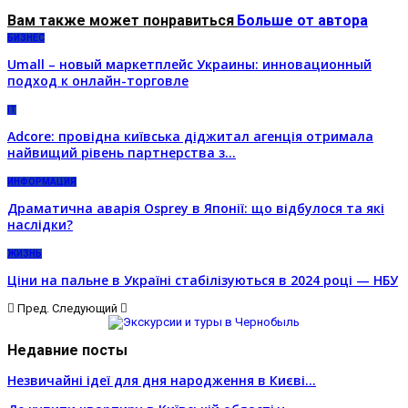
Вам также может понравиться
Больше от автора
БИЗНЕС
Umall – новый маркетплейс Украины: инновационный
подход к онлайн-торговле
IT
Adcore: провідна київська діджитал агенція отримала
найвищий рівень партнерства з…
ИНФОРМАЦИЯ
Драматична аварія Osprey в Японії: що відбулося та які
наслідки?
ЖИЗНЬ
Ціни на пальне в Україні стабілізуються в 2024 році — НБУ
Пред.
Следующий
Недавние посты
Незвичайні ідеї для дня народження в Києві…