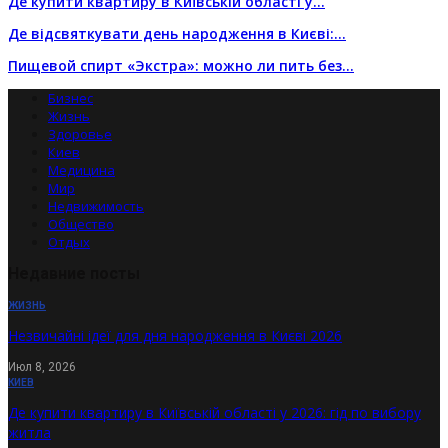
Де купити квартиру в Київській області у…
Де відсвяткувати день народження в Києві:…
Пищевой спирт «Экстра»: можно ли пить без…
Бизнес
Жизнь
Здоровье
Киев
Медицина
Мир
Недвижимость
Общество
Отдых
Недавние посты
ЖИЗНЬ
Незвичайні ідеї для дня народження в Києві 2026
Июл 8, 2026
КИЕВ
Де купити квартиру в Київській області у 2026: гід по вибору
житла