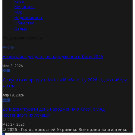
Киев
Медицина
Мир
Недвижимость
Общество
Отдых
Недавние посты
ЖИЗНЬ
Незвичайні ідеї для дня народження в Києві 2026
Июл 8, 2026
КИЕВ
Де купити квартиру в Київській області у 2026: гід по вибору
житла
Апр 19, 2026
КИЕВ
Де відсвяткувати день народження в Києві: огляд
нестандартних локацій
Мар 27, 2026
© 2026 - Голос новостей Украины. Все права защищены.