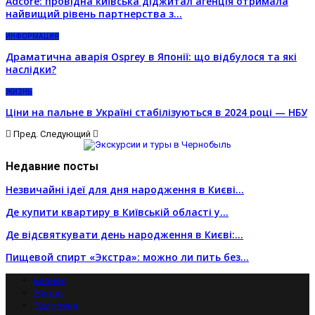
Adcore: провідна київська діджитал агенція отримала
найвищий рівень партнерства з…
ИНФОРМАЦИЯ
Драматична аварія Osprey в Японії: що відбулося та які
наслідки?
ЖИЗНЬ
Ціни на пальне в Україні стабілізуються в 2024 році — НБУ
Пред.
Следующий
Недавние посты
Незвичайні ідеї для дня народження в Києві…
Де купити квартиру в Київській області у…
Де відсвяткувати день народження в Києві:…
Пищевой спирт «Экстра»: можно ли пить без…
Бизнес
Жизнь
Здоровье