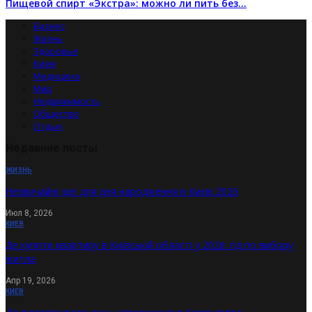
Пищевой спирт «Экстра»: можно ли пить без…
Бизнес
Жизнь
Здоровье
Киев
Медицина
Мир
Недвижимость
Общество
Отдых
Недавние посты
ЖИЗНЬ
Незвичайні ідеї для дня народження в Києві 2026
Июл 8, 2026
КИЕВ
Де купити квартиру в Київській області у 2026: гід по вибору
житла
Апр 19, 2026
КИЕВ