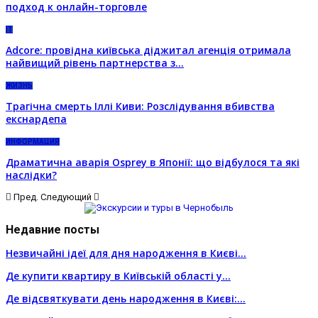
подход к онлайн-торговле
IT
Adcore: провідна київська діджитал агенція отримала
найвищий рівень партнерства з…
ЖИЗНЬ
Трагічна смерть Іллі Киви: Розслідування вбивства
екснардепа
ИНФОРМАЦИЯ
Драматична аварія Osprey в Японії: що відбулося та які
наслідки?
Пред.
Следующий
Недавние посты
Незвичайні ідеї для дня народження в Києві…
Де купити квартиру в Київській області у…
Де відсвяткувати день народження в Києві:…