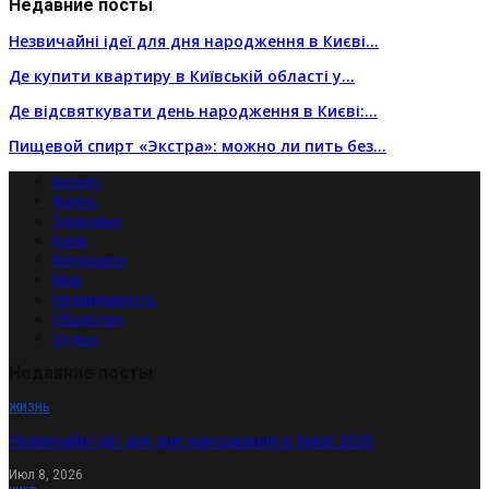
Недавние посты
Незвичайні ідеї для дня народження в Києві…
Де купити квартиру в Київській області у…
Де відсвяткувати день народження в Києві:…
Пищевой спирт «Экстра»: можно ли пить без…
Бизнес
Жизнь
Здоровье
Киев
Медицина
Мир
Недвижимость
Общество
Отдых
Недавние посты
ЖИЗНЬ
Незвичайні ідеї для дня народження в Києві 2026
Июл 8, 2026