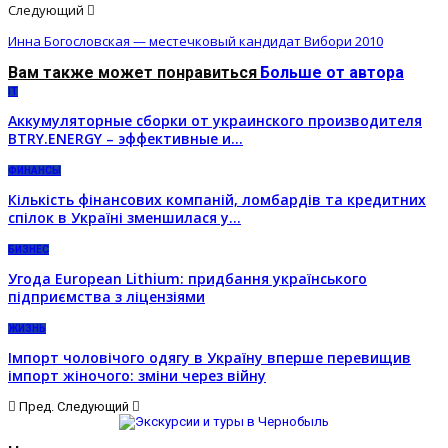
Следующий
Инна Богословская — местечковый кандидат Вибори 2010
Вам также может понравиться
Больше от автора
IT
Аккумуляторные сборки от украинского производителя
BTRY.ENERGY – эффективные и…
ФИНАНСЫ
Кількість фінансових компаній, ломбардів та кредитних
спілок в Україні зменшилася у…
БИЗНЕС
Угода European Lithium: придбання українського
підприємства з ліцензіями
ЖИЗНЬ
Імпорт чоловічого одягу в Україну вперше перевищив
імпорт жіночого: зміни через війну
Пред.
Следующий