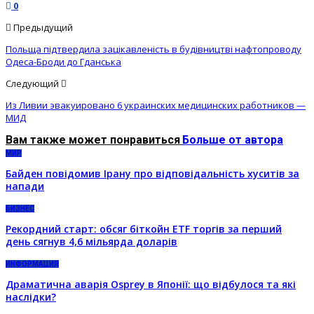
0
Предыдущий
Польща підтвердила зацікавленість в будівництві нафтопроводу
Одеса-Броди до Гданська
Следующий
Из Ливии эвакуировано 6 украинских медицинских работников —
МИД
Вам также может понравиться
Больше от автора
МИР
Байден повідомив Ірану про відповідальність хуситів за
напади
БИЗНЕС
Рекордний старт: обсяг біткойн ETF торгів за перший
день сягнув 4,6 мільярда доларів
ИНФОРМАЦИЯ
Драматична аварія Osprey в Японії: що відбулося та які
наслідки?