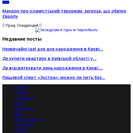
МИР
Макрон про ісламістський тероризм: загроза, що обвіює
Європу
Пред.
Следующий
Недавние посты
Незвичайні ідеї для дня народження в Києві…
Де купити квартиру в Київській області у…
Де відсвяткувати день народження в Києві:…
Пищевой спирт «Экстра»: можно ли пить без…
Бизнес
Жизнь
Здоровье
Киев
Медицина
Мир
Недвижимость
Общество
Отдых