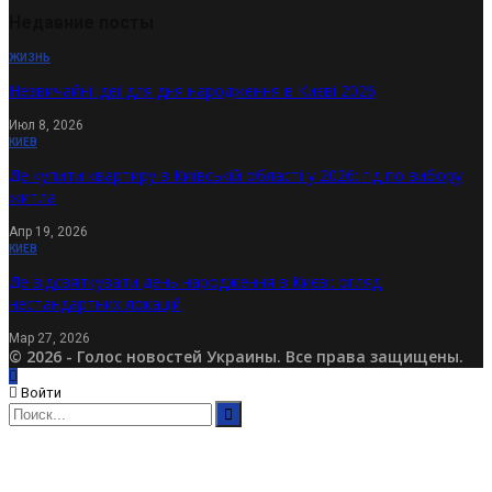
Недавние посты
ЖИЗНЬ
Незвичайні ідеї для дня народження в Києві 2026
Июл 8, 2026
КИЕВ
Де купити квартиру в Київській області у 2026: гід по вибору
житла
Апр 19, 2026
КИЕВ
Де відсвяткувати день народження в Києві: огляд
нестандартних локацій
Мар 27, 2026
© 2026 - Голос новостей Украины. Все права защищены.
Войти