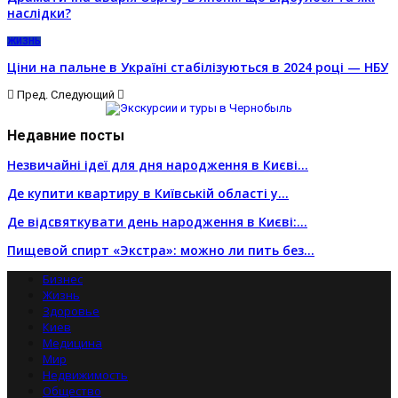
наслідки?
ЖИЗНЬ
Ціни на пальне в Україні стабілізуються в 2024 році — НБУ
Пред.
Следующий
Недавние посты
Незвичайні ідеї для дня народження в Києві…
Де купити квартиру в Київській області у…
Де відсвяткувати день народження в Києві:…
Пищевой спирт «Экстра»: можно ли пить без…
Бизнес
Жизнь
Здоровье
Киев
Медицина
Мир
Недвижимость
Общество