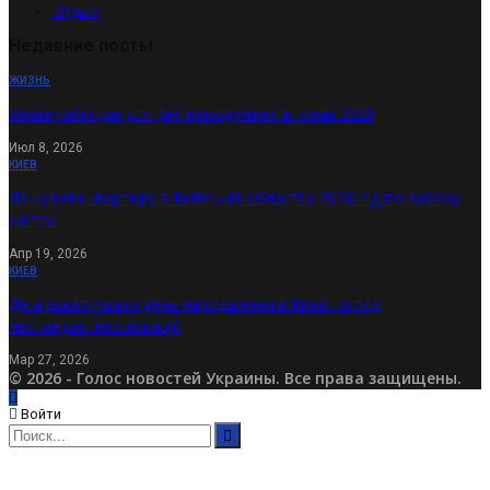
Отдых
Недавние посты
ЖИЗНЬ
Незвичайні ідеї для дня народження в Києві 2026
Июл 8, 2026
КИЕВ
Де купити квартиру в Київській області у 2026: гід по вибору
житла
Апр 19, 2026
КИЕВ
Де відсвяткувати день народження в Києві: огляд
нестандартних локацій
Мар 27, 2026
© 2026 - Голос новостей Украины. Все права защищены.
Войти