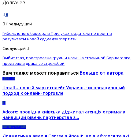
Долгачев.
0
Предыдущий
Гибель юного боксера в Прилуках: родители не верят в
результаты новой судмедэкспертизы
Следующий
Выбит глаз, прострелена грудь и ноги: На столичной Борщаговке
произошла драка со стрельбой
Вам также может понравиться
Больше от автора
БИЗНЕС
Umall – новый маркетплейс Украины: инновационный
подход к онлайн-торговле
IT
Adcore: провідна київська діджитал агенція отримала
найвищий рівень партнерства з…
ИНФОРМАЦИЯ
Драматична аварія Osprey в Японії: що відбулося та які